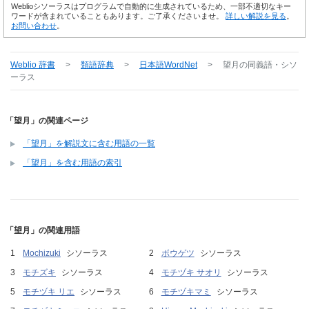
Weblioシソーラスはプログラムで自動的に生成されているため、一部不適切なキー
ワードが含まれていることもあります。ご了承くださいませ。
詳しい解説を見る
。
お問い合わせ
。
Weblio 辞書
>
類語辞典
>
日本語WordNet
>
望月
の同義語・シソ
ーラス
「望月」の関連ページ
「望月」を解説文に含む用語の一覧
「望月」を含む用語の索引
「望月」の関連用語
Mochizuki
シソーラス
ボウゲツ
シソーラス
モチズキ
シソーラス
モチヅキ サオリ
シソーラス
モチヅキ リエ
シソーラス
モチヅキマミ
シソーラス