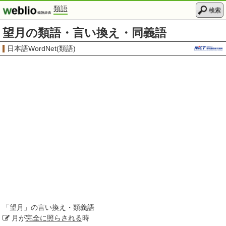
類語
検索
望月の類語・言い換え・同義語
日本語WordNet(類語)
「
望月
」の言い換え・類義語
月が
完全に
照らされる
時