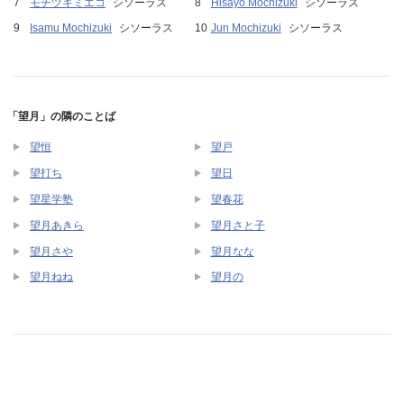
モチヅキミエコ
シソーラス
Hisayo Mochizuki
シソーラス
Isamu Mochizuki
シソーラス
Jun Mochizuki
シソーラス
「望月」の隣のことば
望恒
望戸
望打ち
望日
望星学塾
望春花
望月あきら
望月さと子
望月さや
望月なな
望月ねね
望月の