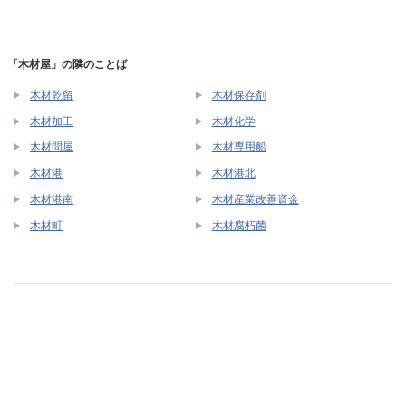
「木材屋」の隣のことば
木材乾留
木材保存剤
木材加工
木材化学
木材問屋
木材専用船
木材港
木材港北
木材港南
木材産業改善資金
木材町
木材腐朽菌