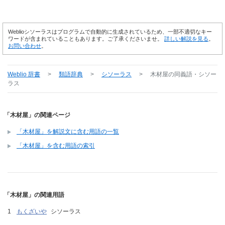
Weblioシソーラスはプログラムで自動的に生成されているため、一部不適切なキー
ワードが含まれていることもあります。ご了承くださいませ。
詳しい解説を見る
。
お問い合わせ
。
Weblio 辞書
>
類語辞典
>
シソーラス
>
木材屋
の同義語・シソー
ラス
「木材屋」の関連ページ
「木材屋」を解説文に含む用語の一覧
「木材屋」を含む用語の索引
「木材屋」の関連用語
もくざいや
シソーラス