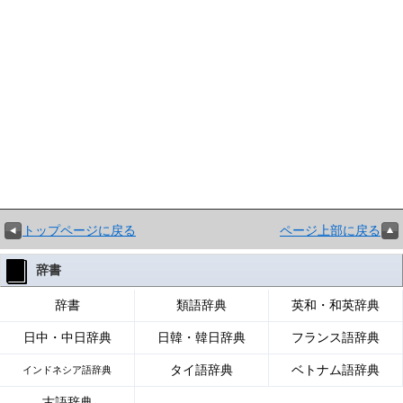
トップページに戻る
ページ上部に戻る
辞書
辞書
類語辞典
英和・和英辞典
日中・中日辞典
日韓・韓日辞典
フランス語辞典
タイ語辞典
ベトナム語辞典
インドネシア語辞典
古語辞典