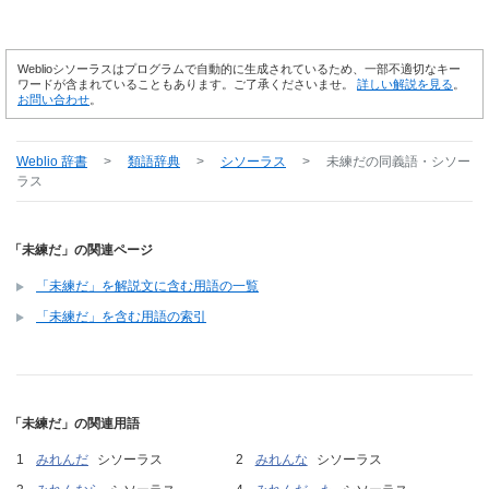
Weblioシソーラスはプログラムで自動的に生成されているため、一部不適切なキー
ワードが含まれていることもあります。ご了承くださいませ。
詳しい解説を見る
。
お問い合わせ
。
Weblio 辞書
>
類語辞典
>
シソーラス
>
未練だ
の同義語・シソー
ラス
「未練だ」の関連ページ
「未練だ」を解説文に含む用語の一覧
「未練だ」を含む用語の索引
「未練だ」の関連用語
みれんだ
シソーラス
みれんな
シソーラス