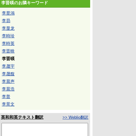
李晋暎のお隣キーワード
李昱鴻
李昴
李显龙
李時珍
李時英
李晋映
李晋暎
李晟宇
李晟馥
李晨声
李晨浩
李普
李景文
英和和英テキスト翻訳
>> Weblio翻訳