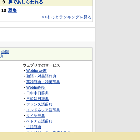
9
鼻であしらわれる
10
凝集
>>もっとランキングを見る
｜
学問
典
ウェブリオのサービス
・
Weblio 辞書
・
類語・対義語辞典
・
英和辞典・和英辞典
・
Weblio翻訳
・
日中中日辞典
・
日韓韓日辞典
・
フランス語辞典
・
インドネシア語辞典
・
タイ語辞典
・
ベトナム語辞典
・
古語辞典
・
キャリジェネ～生成AIスクー
ル・AIスキルでキャリアアップ～