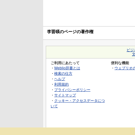
李晋暎のページの著作権
ビジ
ご利用にあたって
便利な機能
・
Weblio辞書とは
・
ウェブリオ
・
検索の仕方
・
ヘルプ
・
利用規約
・
プライバシーポリシー
・
サイトマップ
・
クッキー・アクセスデータにつ
いて