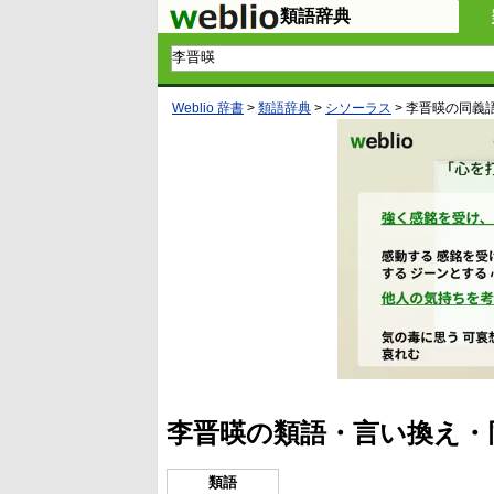
類語辞典
Weblio 辞書
>
類語辞典
>
シソーラス
>
李晋暎
の同義
李晋暎の類語・言い換え・
類語