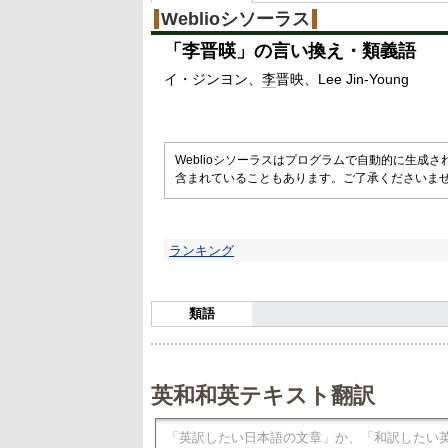
Weblioシソーラス
「
李晋暎
」の言い換え・類義語
イ・ジンヨン
李
晋映
Lee Jin-Young
Weblioシソーラスはプログラムで自動的に生成
含まれていることもあります。ご了承くださいま
ランキング
類語
英和和英テキスト翻訳