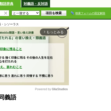
類語辞典
対義語・反対語
検索フォームの固定解除
語・シソーラス
もっとみる
arrow_forward_ios
Powered by 
GliaStudios
同義語
M
u