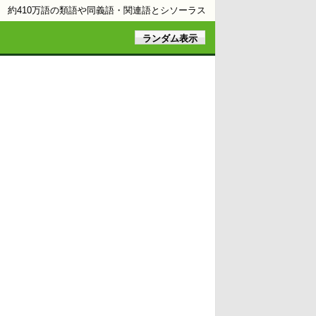
約410万語の類語や同義語・関連語とシソーラス