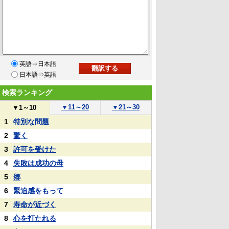
英語⇒日本語
日本語⇒英語
検索ランキング
▼
11～20
▼
21～30
▼
1～10
1
特別な問題
2
驚く
3
許可を受けた
4
失敗は成功の母
5
郷
6
緊迫感をもって
7
寿命が近づく
8
心を打たれる