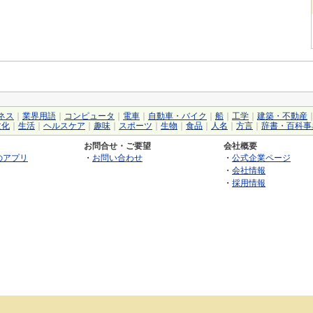
ネス
｜
業界用語
｜
コンピュータ
｜
電車
｜
自動車・バイク
｜
船
｜
工学
｜
建築・不動産
文化
｜
生活
｜
ヘルスケア
｜
趣味
｜
スポーツ
｜
生物
｜
食品
｜
人名
｜
方言
｜
辞書・百科事
お問合せ・ご要望
会社概要
のアプリ
・
お問い合わせ
・
公式企業ページ
・
会社情報
・
採用情報