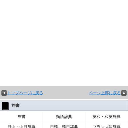
トップページに戻る
ページ上部に戻る
辞書
辞書
類語辞典
英和・和英辞典
日中・中日辞典
日韓・韓日辞典
フランス語辞典