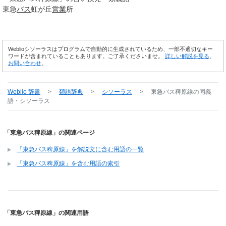
東急
バス
虹が丘
営業
所
Weblioシソーラスはプログラムで自動的に生成されているため、一部不適切なキー
ワードが含まれていることもあります。ご了承くださいませ。
詳しい解説を見る
。
お問い合わせ
。
Weblio 辞書
>
類語辞典
>
シソーラス
>
東急バス稗原線
の同義
語・シソーラス
「東急バス稗原線」の関連ページ
「東急バス稗原線」を解説文に含む用語の一覧
「東急バス稗原線」を含む用語の索引
「東急バス稗原線」の関連用語