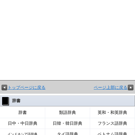
トップページに戻る
ページ上部に戻る
辞書
辞書
類語辞典
英和・和英辞典
日中・中日辞典
日韓・韓日辞典
フランス語辞典
タイ語辞典
ベトナム語辞典
インドネシア語辞典