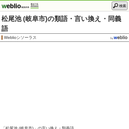
類語
検索
松尾池 (岐阜市)の類語・言い換え・同義
語
Weblioシソーラス
「
松尾池 (岐阜市)
」の言い換え・類義語