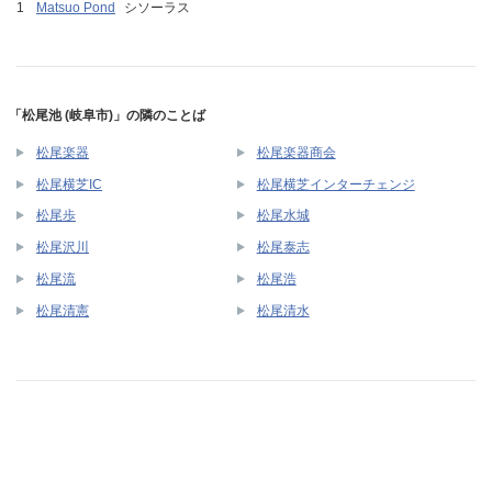
Matsuo Pond
シソーラス
「松尾池 (岐阜市)」の隣のことば
松尾楽器
松尾楽器商会
松尾横芝IC
松尾横芝インターチェンジ
松尾歩
松尾水城
松尾沢川
松尾泰志
松尾流
松尾浩
松尾清憲
松尾清水