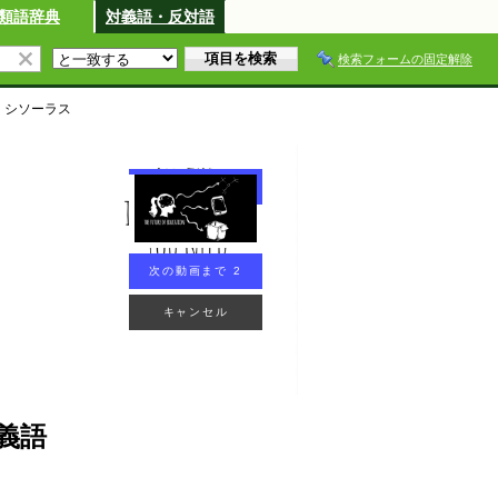
類語辞典
対義語・反対語
検索フォームの固定解除
・シソーラス
次の動画まで 2
キャンセル
義語