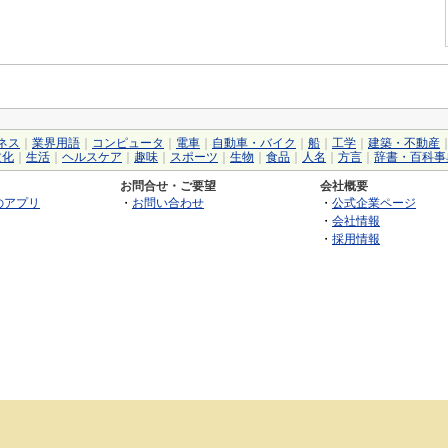
ネス
｜
業界用語
｜
コンピュータ
｜
電車
｜
自動車・バイク
｜
船
｜
工学
｜
建築・不動産
文化
｜
生活
｜
ヘルスケア
｜
趣味
｜
スポーツ
｜
生物
｜
食品
｜
人名
｜
方言
｜
辞書・百科事
お問合せ・ご要望
会社概要
のアプリ
・
お問い合わせ
・
公式企業ページ
・
会社情報
・
採用情報