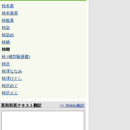
柿本衆
柿本風香
柿板葺
柿染
柿染め
柿栖
柿樹
柿 (橘型駆逐艦)
柿沢
柿澤ななみ
柿澤ひとし
柿沢めぐ
柿沢エミ
英和和英テキスト翻訳
>> Weblio翻訳