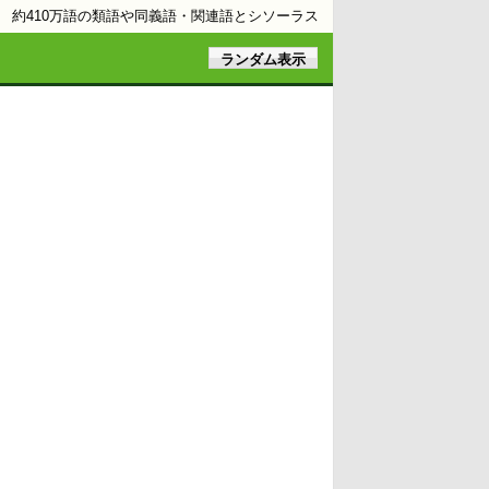
約410万語の類語や同義語・関連語とシソーラス