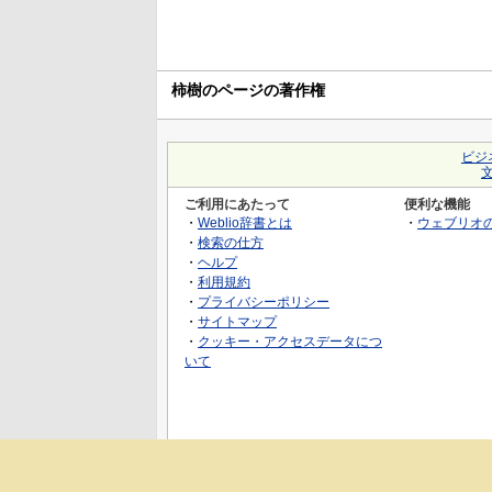
柿樹のページの著作権
ビジ
ご利用にあたって
便利な機能
・
Weblio辞書とは
・
ウェブリオ
・
検索の仕方
・
ヘルプ
・
利用規約
・
プライバシーポリシー
・
サイトマップ
・
クッキー・アクセスデータにつ
いて