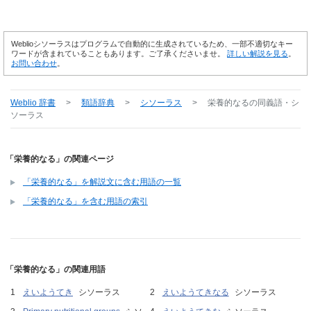
Weblioシソーラスはプログラムで自動的に生成されているため、一部不適切なキー
ワードが含まれていることもあります。ご了承くださいませ。
詳しい解説を見る
。
お問い合わせ
。
Weblio 辞書
>
類語辞典
>
シソーラス
>
栄養的なる
の同義語・シ
ソーラス
「栄養的なる」の関連ページ
「栄養的なる」を解説文に含む用語の一覧
「栄養的なる」を含む用語の索引
「栄養的なる」の関連用語
えいようてき
シソーラス
えいようてきなる
シソーラス