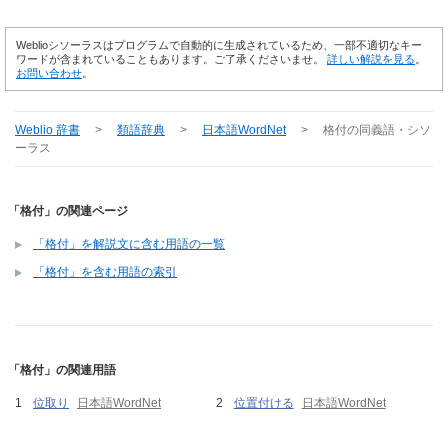
Weblioシソーラスはプログラムで自動的に生成されているため、一部不適切なキー
ワードが含まれていることもあります。ご了承くださいませ。
詳しい解説を見る
。
お問い合わせ
。
Weblio 辞書
>
類語辞典
>
日本語WordNet
>
格付
の同義語・シソ
ーラス
「格付」の関連ページ
「格付」を解説文に含む用語の一覧
「格付」を含む用語の索引
「格付」の関連用語
位取り
日本語WordNet
位置付ける
日本語WordNet