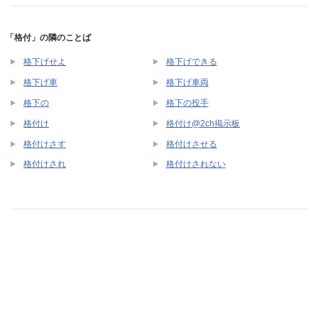
「格付」の隣のことば
格下げせよ
格下げできる
格下げ車
格下げ車両
格下の
格下の投手
格付け
格付け@2ch掲示板
格付けさす
格付けさせる
格付けされ
格付けされない