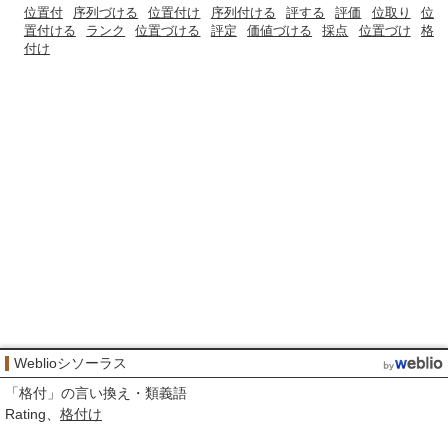
位置付
序列づける
位置付け
序列付ける
評する
評価
位取り
位
置付ける
ランク
位置づける
評定
価値づける
採点
位置づけ
格
付け
Weblioシソーラス
「
格付
」の言い換え・類義語
Rating
格付け