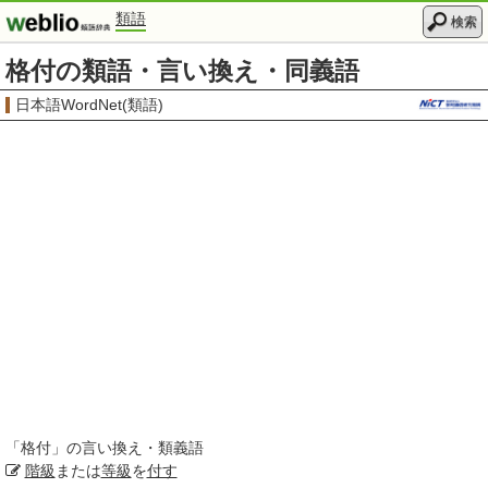
類語
検索
格付の類語・言い換え・同義語
日本語WordNet(類語)
「
格付
」の言い換え・類義語
階級
または
等級
を
付す