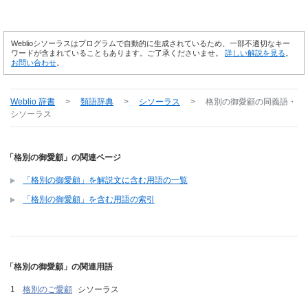
Weblioシソーラスはプログラムで自動的に生成されているため、一部不適切なキー
ワードが含まれていることもあります。ご了承くださいませ。
詳しい解説を見る
。
お問い合わせ
。
Weblio 辞書
>
類語辞典
>
シソーラス
>
格別の御愛顧
の同義語・
シソーラス
「格別の御愛顧」の関連ページ
「格別の御愛顧」を解説文に含む用語の一覧
「格別の御愛顧」を含む用語の索引
「格別の御愛顧」の関連用語
格別のご愛顧
シソーラス