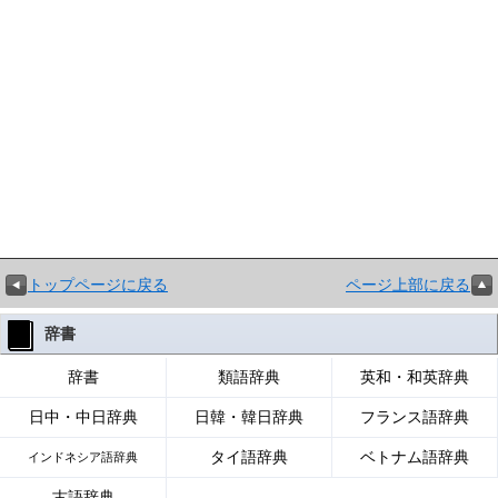
トップページに戻る
ページ上部に戻る
辞書
辞書
類語辞典
英和・和英辞典
日中・中日辞典
日韓・韓日辞典
フランス語辞典
タイ語辞典
ベトナム語辞典
インドネシア語辞典
古語辞典