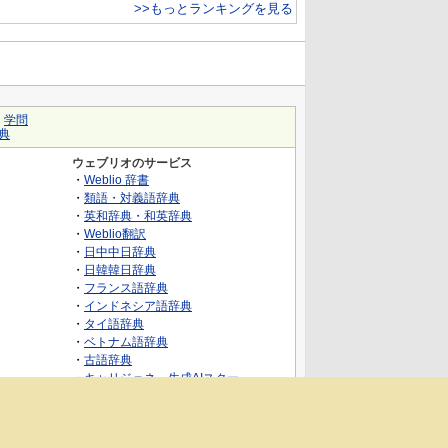
>>もっとランキングを見る
｜
学問
典
ウェブリオのサービス
・
Weblio 辞書
・
類語・対義語辞典
・
英和辞典・和英辞典
・
Weblio翻訳
・
日中中日辞典
・
日韓韓日辞典
・
フランス語辞典
・
インドネシア語辞典
・
タイ語辞典
・
ベトナム語辞典
・
古語辞典
・
キャリジェネ～生成AIスクー
ル・AIスキルでキャリアアップ～