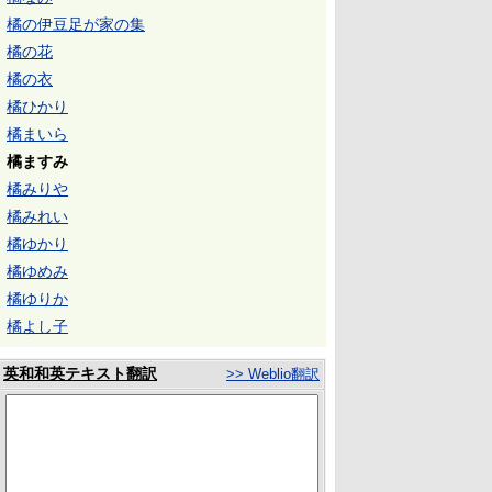
橘の伊豆足が家の集
橘の花
橘の衣
橘ひかり
橘まいら
橘ますみ
橘みりや
橘みれい
橘ゆかり
橘ゆめみ
橘ゆりか
橘よし子
英和和英テキスト翻訳
>> Weblio翻訳