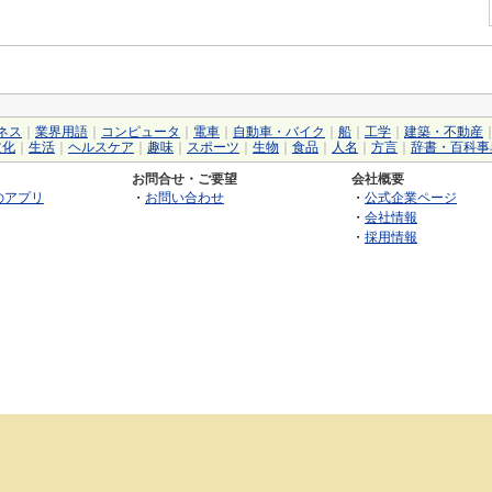
ネス
｜
業界用語
｜
コンピュータ
｜
電車
｜
自動車・バイク
｜
船
｜
工学
｜
建築・不動産
文化
｜
生活
｜
ヘルスケア
｜
趣味
｜
スポーツ
｜
生物
｜
食品
｜
人名
｜
方言
｜
辞書・百科事
お問合せ・ご要望
会社概要
のアプリ
・
お問い合わせ
・
公式企業ページ
・
会社情報
・
採用情報
©2026 GRAS Group, Inc.
RSS