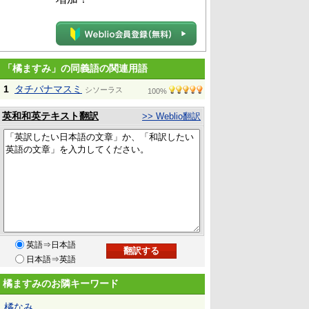
「橘ますみ」の同義語の関連用語
1
タチバナマスミ
シソーラス
100%
英和和英テキスト翻訳
>> Weblio翻訳
英語⇒日本語
日本語⇒英語
橘ますみのお隣キーワード
橘なみ