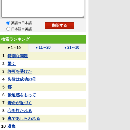
英語⇒日本語
日本語⇒英語
検索ランキング
▼
11～20
▼
21～30
▼
1～10
1
特別な問題
2
驚く
3
許可を受けた
4
失敗は成功の母
5
郷
6
緊迫感をもって
7
寿命が近づく
8
心を打たれる
9
鼻であしらわれる
10
凝集