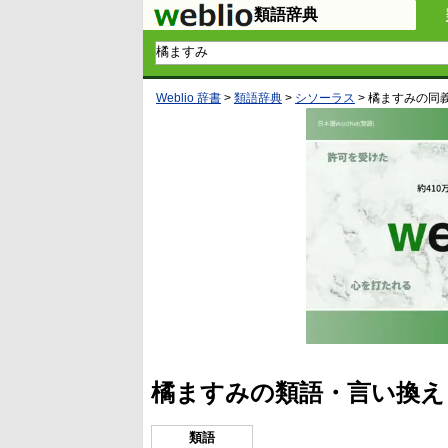
類語辞典
Weblio 辞書
>
類語辞典
>
シソーラス
>
橘ますみ
の同
橘ますみの類語・言い換え
類語