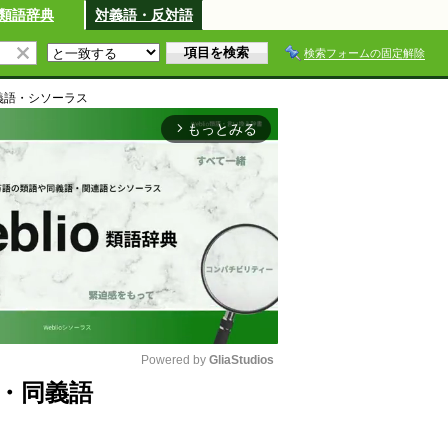
類語辞典
対義語・反対語
検索フォームの固定解除
義語・シソーラス
もっとみる
arrow_forward_ios
Powered by 
GliaStudios
・同義語
M
u