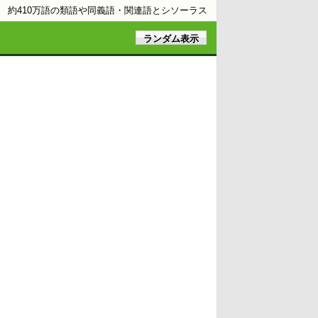
約410万語の類語や同義語・関連語とシソーラス