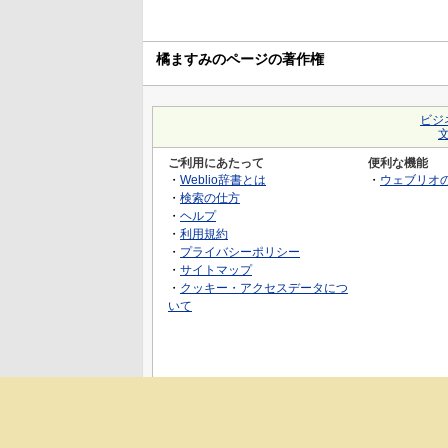
橘ますみのページの著作権
ビジ
ご利用にあたって
便利な機能
・
Weblio辞書とは
・
ウェブリオ
・
検索の仕方
・
ヘルプ
・
利用規約
・
プライバシーポリシー
・
サイトマップ
・
クッキー・アクセスデータにつ
いて