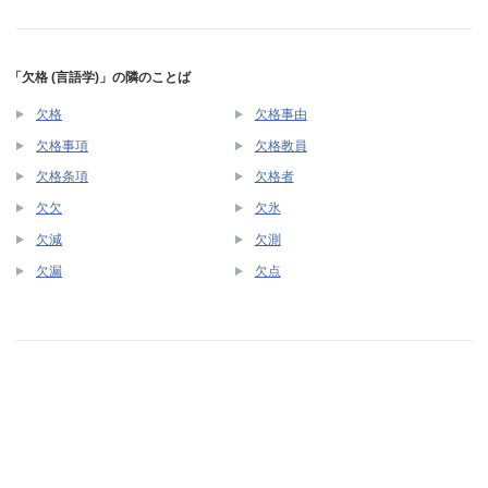
「欠格 (言語学)」の隣のことば
欠格
欠格事由
欠格事項
欠格教員
欠格条項
欠格者
欠欠
欠氷
欠減
欠測
欠漏
欠点