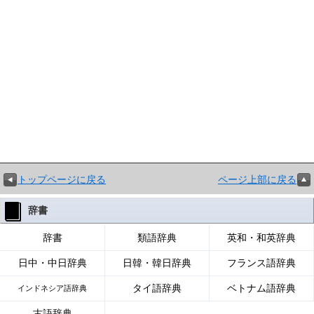
トップページに戻る
ページ上部に戻る
辞書
辞書
類語辞典
英和・和英辞典
日中・中日辞典
日韓・韓日辞典
フランス語辞典
タイ語辞典
ベトナム語辞典
インドネシア語辞典
古語辞典