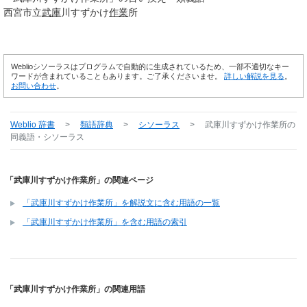
西宮市立
武庫
川すずかけ
作業
所
Weblioシソーラスはプログラムで自動的に生成されているため、一部不適切なキー
ワードが含まれていることもあります。ご了承くださいませ。
詳しい解説を見る
。
お問い合わせ
。
Weblio 辞書
>
類語辞典
>
シソーラス
>
武庫川すずかけ作業所
の
同義語・シソーラス
「武庫川すずかけ作業所」の関連ページ
「武庫川すずかけ作業所」を解説文に含む用語の一覧
「武庫川すずかけ作業所」を含む用語の索引
「武庫川すずかけ作業所」の関連用語