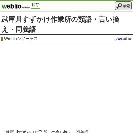
類語
検索
武庫川すずかけ作業所の類語・言い換
え・同義語
Weblioシソーラス
「
武庫川すずかけ作業所
」の言い換え・類義語