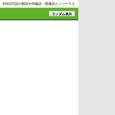
約410万語の類語や同義語・関連語とシソーラス