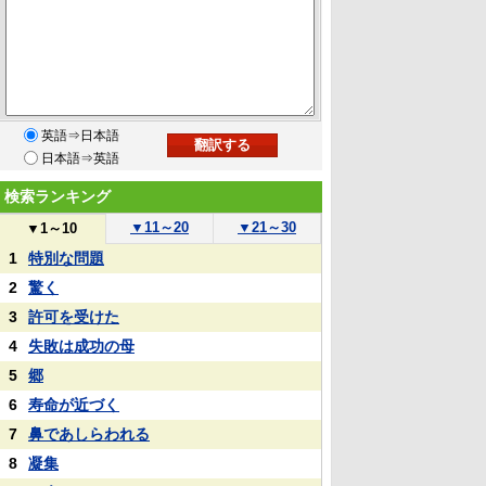
英語⇒日本語
日本語⇒英語
検索ランキング
▼
11～20
▼
21～30
▼
1～10
1
特別な問題
2
驚く
3
許可を受けた
4
失敗は成功の母
5
郷
6
寿命が近づく
7
鼻であしらわれる
8
凝集