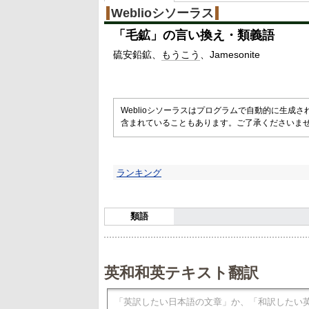
%
Weblioシソーラス
「
毛鉱
」の言い換え・類義語
硫安鉛鉱
もうこう
Jamesonite
Weblioシソーラスはプログラムで自動的に生成
含まれていることもあります。ご了承くださいま
ランキング
類語
英和和英テキスト翻訳