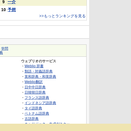
9
一介
10
予想
>>もっとランキングを見る
｜
学問
典
ウェブリオのサービス
・
Weblio 辞書
・
類語・対義語辞典
・
英和辞典・和英辞典
・
Weblio翻訳
・
日中中日辞典
・
日韓韓日辞典
・
フランス語辞典
・
インドネシア語辞典
・
タイ語辞典
・
ベトナム語辞典
・
古語辞典
・
キャリジェネ～生成AIスクー
ル・AIスキルでキャリアアップ～