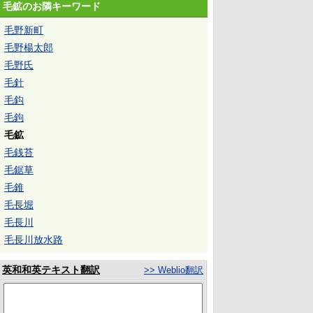
毛鉱のお隣キーワード
毛野新町
毛野楊太郎
毛野氏
毛針
毛鈎
毛鉤
毛鉱
毛銭苔
毛鋸草
毛錐
毛長堀
毛長川
毛長川放水路
英和和英テキスト翻訳
>> Weblio翻訳