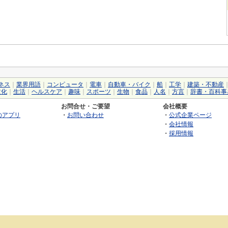
ネス
｜
業界用語
｜
コンピュータ
｜
電車
｜
自動車・バイク
｜
船
｜
工学
｜
建築・不動産
文化
｜
生活
｜
ヘルスケア
｜
趣味
｜
スポーツ
｜
生物
｜
食品
｜
人名
｜
方言
｜
辞書・百科事
お問合せ・ご要望
会社概要
のアプリ
・
お問い合わせ
・
公式企業ページ
・
会社情報
・
採用情報