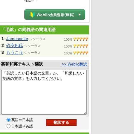
「毛鉱」の同義語の関連用語
1
Jamesonite
シソーラス
100%
2
硫安鉛鉱
シソーラス
100%
3
もうこう
シソーラス
100%
英和和英テキスト翻訳
>> Weblio翻訳
英語⇒日本語
日本語⇒英語