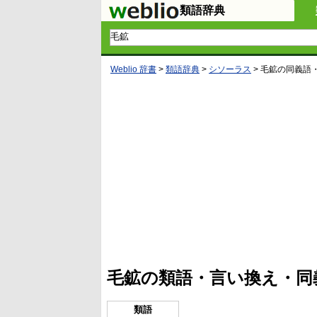
類語辞典
Weblio 辞書
>
類語辞典
>
シソーラス
>
毛鉱
の同義語
L
/
U
o
n
a
m
d
u
e
t
d
e
:
4
毛鉱の類語・言い換え・同
1
.
2
1
類語