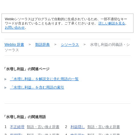
Weblioシソーラスはプログラムで自動的に生成されているため、一部不適切なキー
ワードが含まれていることもあります。ご了承くださいませ。
詳しい解説を見る
。
お問い合わせ
。
Weblio 辞書
>
類語辞典
>
シソーラス
>
水増し利益
の同義語・シ
ソーラス
「水増し利益」の関連ページ
「水増し利益」を解説文に含む用語の一覧
「水増し利益」を含む用語の索引
「水増し利益」の関連用語
不正経理
類語・言い換え辞書
利益隠し
類語・言い換え辞書