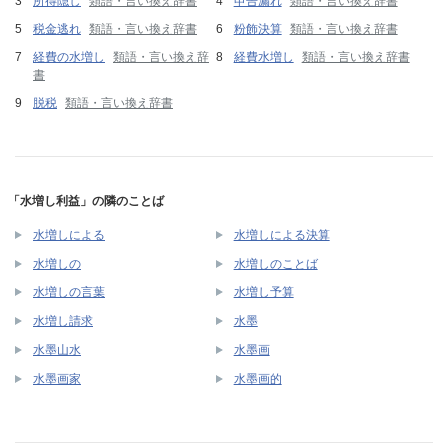
所得隠し
類語・言い換え辞書
申告漏れ
類語・言い換え辞書
税金逃れ
類語・言い換え辞書
粉飾決算
類語・言い換え辞書
経費の水増し
類語・言い換え辞
経費水増し
類語・言い換え辞書
書
脱税
類語・言い換え辞書
「水増し利益」の隣のことば
水増しによる
水増しによる決算
水増しの
水増しのことば
水増しの言葉
水増し予算
水増し請求
水墨
水墨山水
水墨画
水墨画家
水墨画的