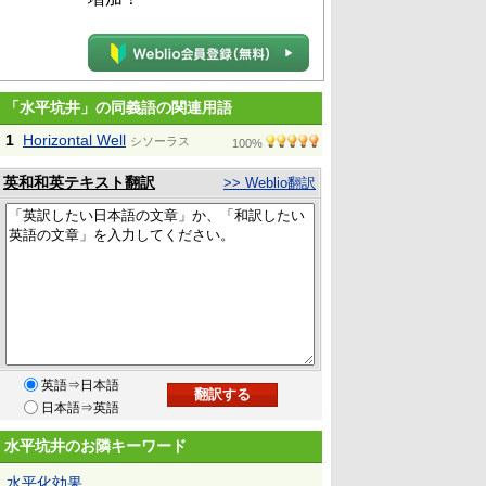
「水平坑井」の同義語の関連用語
1
Horizontal Well
シソーラス
100%
英和和英テキスト翻訳
>> Weblio翻訳
英語⇒日本語
日本語⇒英語
水平坑井のお隣キーワード
水平化効果