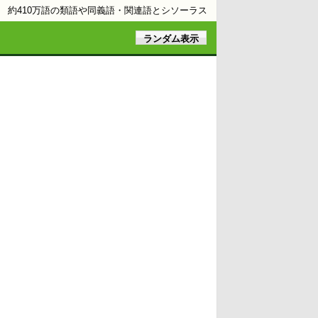
約410万語の類語や同義語・関連語とシソーラス