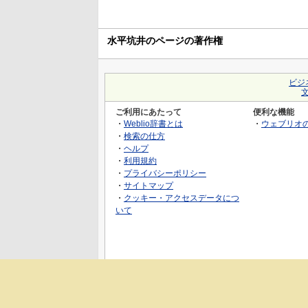
水平坑井のページの著作権
ビジ
ご利用にあたって
便利な機能
・
Weblio辞書とは
・
ウェブリオ
・
検索の仕方
・
ヘルプ
・
利用規約
・
プライバシーポリシー
・
サイトマップ
・
クッキー・アクセスデータにつ
いて