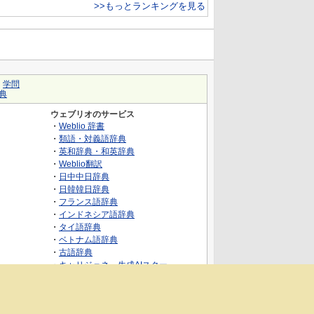
>>もっとランキングを見る
｜
学問
典
ウェブリオのサービス
・
Weblio 辞書
・
類語・対義語辞典
・
英和辞典・和英辞典
・
Weblio翻訳
・
日中中日辞典
・
日韓韓日辞典
・
フランス語辞典
・
インドネシア語辞典
・
タイ語辞典
・
ベトナム語辞典
・
古語辞典
・
キャリジェネ～生成AIスクー
ル・AIスキルでキャリアアップ～