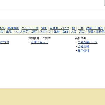
ネス
｜
業界用語
｜
コンピュータ
｜
電車
｜
自動車・バイク
｜
船
｜
工学
｜
建築・不動産
文化
｜
生活
｜
ヘルスケア
｜
趣味
｜
スポーツ
｜
生物
｜
食品
｜
人名
｜
方言
｜
辞書・百科事
お問合せ・ご要望
会社概要
のアプリ
・
お問い合わせ
・
公式企業ページ
・
会社情報
・
採用情報
©2026 GRAS Group, Inc.
RSS