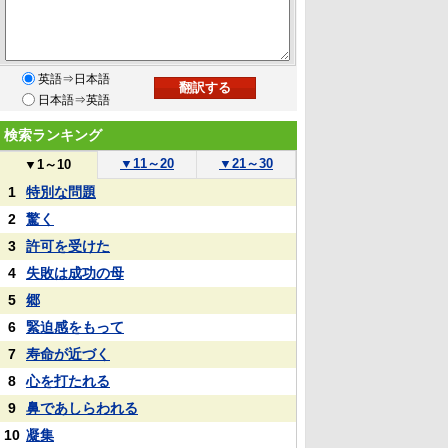
英語⇒日本語
日本語⇒英語
検索ランキング
▼
11～20
▼
21～30
▼
1～10
1
特別な問題
2
驚く
3
許可を受けた
4
失敗は成功の母
5
郷
6
緊迫感をもって
7
寿命が近づく
8
心を打たれる
9
鼻であしらわれる
10
凝集