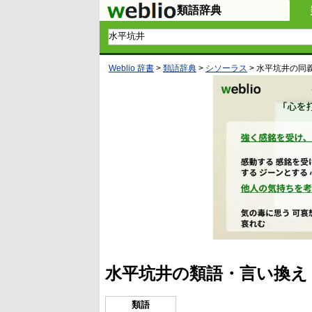
類語辞典
Weblio 辞書
>
類語辞典
>
シソーラス
>
水平坑井
の同
水平坑井の類語・言い換え
類語