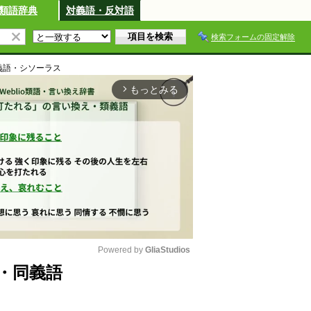
類語辞典
対義語・反対語
検索フォームの固定解除
義語・シソーラス
もっとみる
arrow_forward_ios
Powered by 
GliaStudios
・同義語
M
u