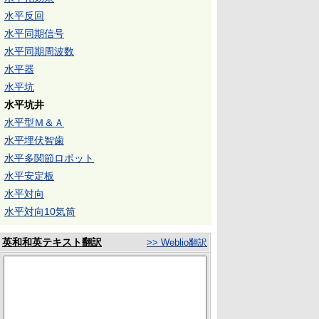
水平反回
水平同期信号
水平同期周波数
水平器
水平坑
水平坑井
水平型Ｍ＆Ａ
水平埋伏智歯
水平多関節ロボット
水平安定板
水平対向
水平対向10気筒
英和和英テキスト翻訳
>> Weblio翻訳