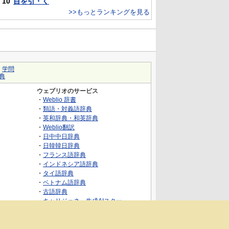
10
目を引・く
>>もっとランキングを見る
｜
学問
典
ウェブリオのサービス
・
Weblio 辞書
・
類語・対義語辞典
・
英和辞典・和英辞典
・
Weblio翻訳
・
日中中日辞典
・
日韓韓日辞典
・
フランス語辞典
・
インドネシア語辞典
・
タイ語辞典
・
ベトナム語辞典
・
古語辞典
・
キャリジェネ～生成AIスクー
ル・AIスキルでキャリアアップ～