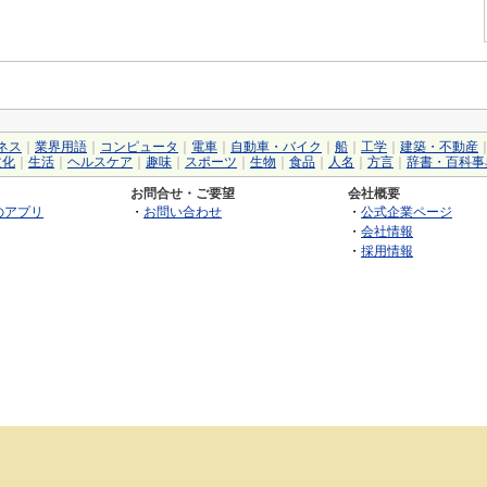
ネス
｜
業界用語
｜
コンピュータ
｜
電車
｜
自動車・バイク
｜
船
｜
工学
｜
建築・不動産
文化
｜
生活
｜
ヘルスケア
｜
趣味
｜
スポーツ
｜
生物
｜
食品
｜
人名
｜
方言
｜
辞書・百科事
お問合せ・ご要望
会社概要
のアプリ
・
お問い合わせ
・
公式企業ページ
・
会社情報
・
採用情報