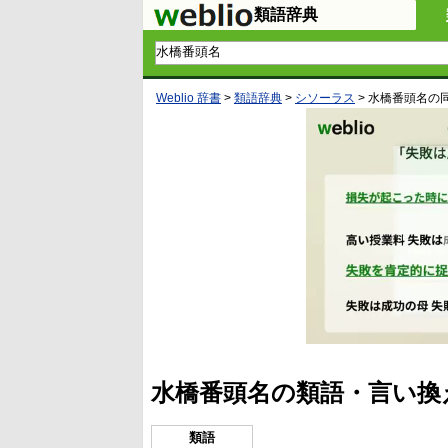
類語辞典
Weblio 辞書
>
類語辞典
>
シソーラス
>
水橋番頭名
の
水橋番頭名の類語・言い換
類語