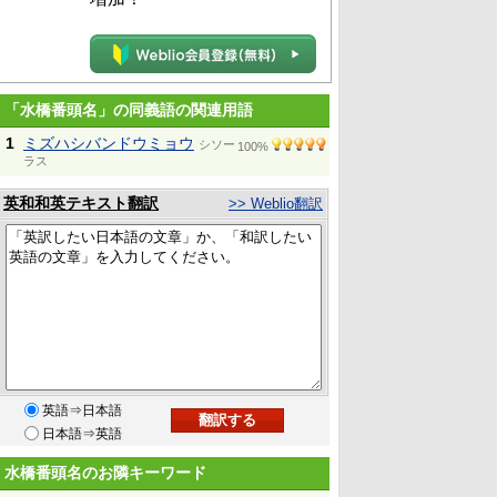
「水橋番頭名」の同義語の関連用語
1
ミズハシバンドウミョウ
シソー
100%
ラス
英和和英テキスト翻訳
>> Weblio翻訳
英語⇒日本語
日本語⇒英語
水橋番頭名のお隣キーワード