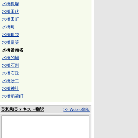
水橋狐塚
水橋田伏
水橋田町
水橋町
水橋町袋
水橋畠等
水橋番頭名
水橋的場
水橋石割
水橋石政
水橋研二
水橋神社
水橋稲荷町
英和和英テキスト翻訳
>> Weblio翻訳