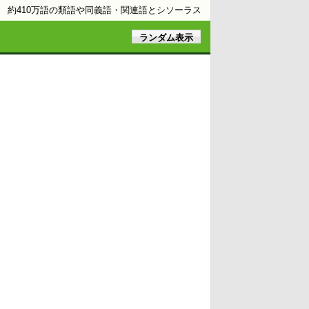
約410万語の類語や同義語・関連語とシソーラス