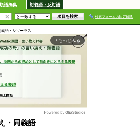
類語辞典
対義語・反対語
検索フォームの固定解除
同義語・シソーラス
もっとみる
arrow_forward_ios
Powered by 
GliaStudios
え・同義語
M
u