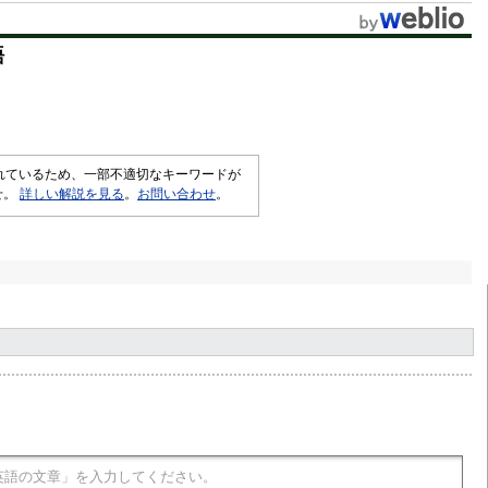
t
語
e
されているため、一部不適切なキーワードが
せ。
詳しい解説を見る
。
お問い合わせ
。