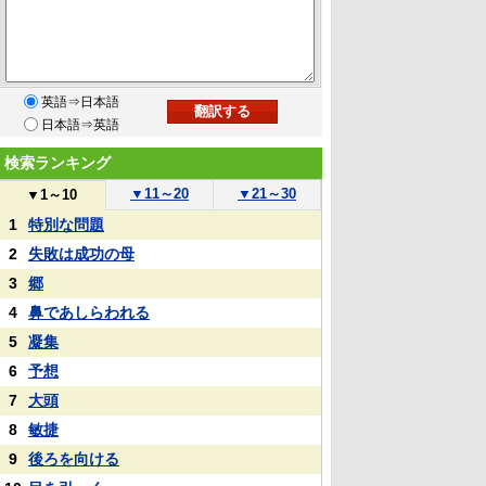
英語⇒日本語
日本語⇒英語
検索ランキング
▼
11～20
▼
21～30
▼
1～10
1
特別な問題
2
失敗は成功の母
3
郷
4
鼻であしらわれる
5
凝集
6
予想
7
大頭
8
敏捷
9
後ろを向ける