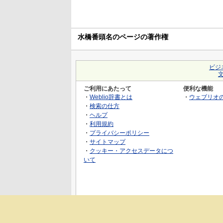
水橋番頭名のページの著作権
ビジ
ご利用にあたって
便利な機能
・
Weblio辞書とは
・
ウェブリオ
・
検索の仕方
・
ヘルプ
・
利用規約
・
プライバシーポリシー
・
サイトマップ
・
クッキー・アクセスデータにつ
いて