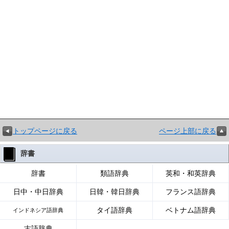
トップページに戻る
ページ上部に戻る
辞書
辞書
類語辞典
英和・和英辞典
日中・中日辞典
日韓・韓日辞典
フランス語辞典
タイ語辞典
ベトナム語辞典
インドネシア語辞典
古語辞典