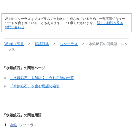
Weblioシソーラスはプログラムで自動的に生成されているため、一部不適切なキー
ワードが含まれていることもあります。ご了承くださいませ。
詳しい解説を見る
。
お問い合わせ
。
Weblio 辞書
>
類語辞典
>
シソーラス
>
水銀鉱石
の同義語・シソ
ーラス
「水銀鉱石」の関連ページ
「水銀鉱石」を解説文に含む用語の一覧
「水銀鉱石」を含む用語の索引
「水銀鉱石」の関連用語
水銀
シソーラス