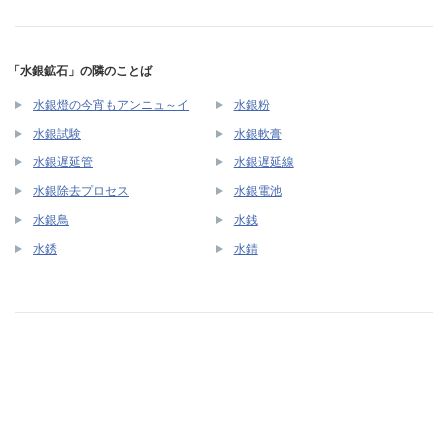
「水銀鉱石」の隣のことば
水銀燈の今宵もアンニュ～イ
水銀粉
水銀試験
水銀軟膏
水銀遅延管
水銀遅延線
水銀除去プロセス
水銀電池
水銀鳥
水銭
水銹
水錆