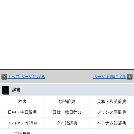
トップページに戻る
ページ上部に戻る
辞書
辞書
類語辞典
英和・和英辞典
日中・中日辞典
日韓・韓日辞典
フランス語辞典
タイ語辞典
ベトナム語辞典
インドネシア語辞典
古語辞典