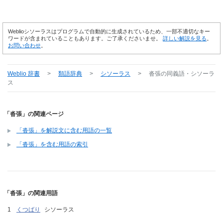
Weblioシソーラスはプログラムで自動的に生成されているため、一部不適切なキー
ワードが含まれていることもあります。ご了承くださいませ。
詳しい解説を見る
。
お問い合わせ
。
Weblio 辞書
>
類語辞典
>
シソーラス
>
沓張
の同義語・シソーラ
ス
「沓張」の関連ページ
「沓張」を解説文に含む用語の一覧
「沓張」を含む用語の索引
「沓張」の関連用語
くつばり
シソーラス