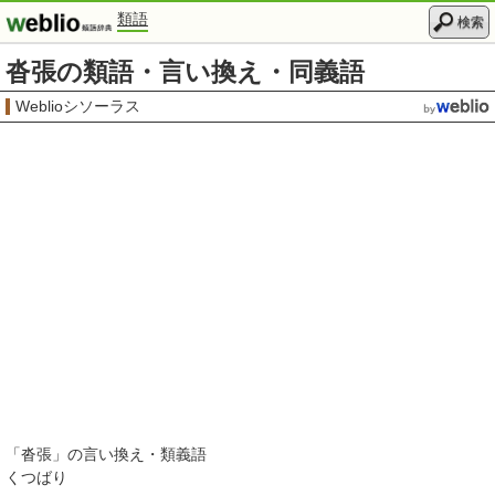
類語
検索
沓張の類語・言い換え・同義語
Weblioシソーラス
「
沓張
」の言い換え・類義語
くつばり