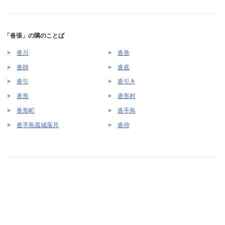
「沓張」の隣のことば
沓川
沓巻
沓師
沓底
沓引
沓引き
沓形
沓形村
沓形町
沓手鳥
沓手鳥孤城落月
沓持