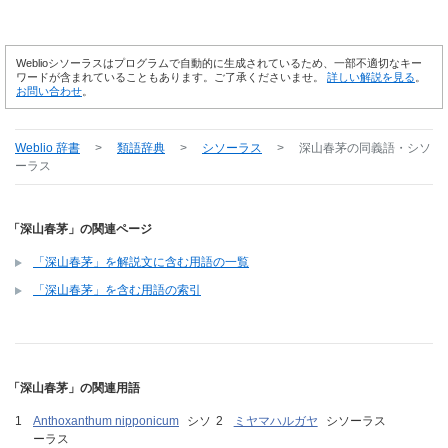
Weblioシソーラスはプログラムで自動的に生成されているため、一部不適切なキー
ワードが含まれていることもあります。ご了承くださいませ。
詳しい解説を見る
。
お問い合わせ
。
Weblio 辞書
>
類語辞典
>
シソーラス
>
深山春茅
の同義語・シソ
ーラス
「深山春茅」の関連ページ
「深山春茅」を解説文に含む用語の一覧
「深山春茅」を含む用語の索引
「深山春茅」の関連用語
Anthoxanthum nipponicum
シソ
ミヤマハルガヤ
シソーラス
ーラス