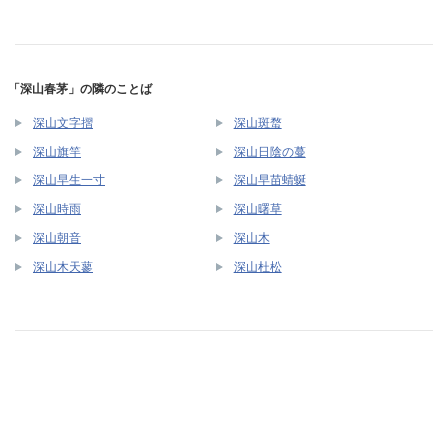
「深山春茅」の隣のことば
深山文字摺
深山斑蝥
深山旗竿
深山日陰の蔓
深山早生一寸
深山早苗蜻蜒
深山時雨
深山曙草
深山朝音
深山木
深山木天蓼
深山杜松