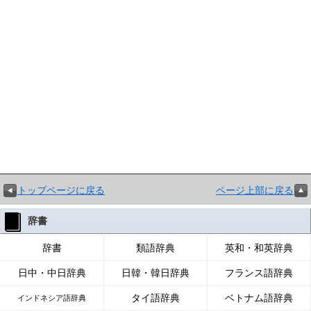
トップページに戻る
ページ上部に戻る
辞書
辞書
類語辞典
英和・和英辞典
日中・中日辞典
日韓・韓日辞典
フランス語辞典
タイ語辞典
ベトナム語辞典
インドネシア語辞典