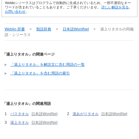
Weblioシソーラスはプログラムで自動的に生成されているため、一部不適切なキー
ワードが含まれていることもあります。ご了承くださいませ。
詳しい解説を見る
。
お問い合わせ
。
Weblio 辞書
>
類語辞典
>
日本語WordNet
>
湯上りタオル
の同義
語・シソーラス
「湯上りタオル」の関連ページ
「湯上りタオル」を解説文に含む用語の一覧
「湯上りタオル」を含む用語の索引
「湯上りタオル」の関連用語
バスタオル
日本語WordNet
湯あがりタオル
日本語WordNet
湯上タオル
日本語WordNet