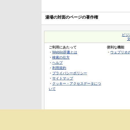
湯場の対面のページの著作権
ビジ
ご利用にあたって
便利な機能
・
Weblio辞書とは
・
ウェブリオ
・
検索の仕方
・
ヘルプ
・
利用規約
・
プライバシーポリシー
・
サイトマップ
・
クッキー・アクセスデータにつ
いて