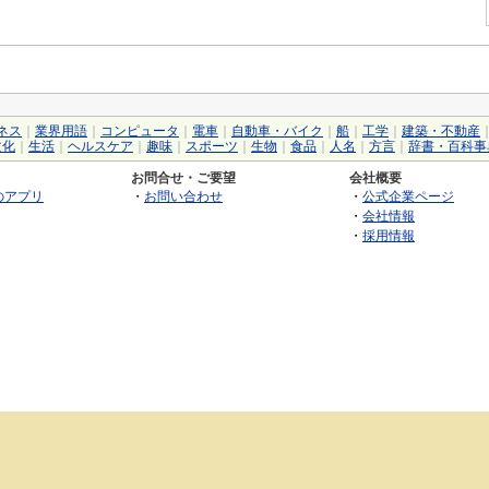
ネス
｜
業界用語
｜
コンピュータ
｜
電車
｜
自動車・バイク
｜
船
｜
工学
｜
建築・不動産
文化
｜
生活
｜
ヘルスケア
｜
趣味
｜
スポーツ
｜
生物
｜
食品
｜
人名
｜
方言
｜
辞書・百科事
お問合せ・ご要望
会社概要
のアプリ
・
お問い合わせ
・
公式企業ページ
・
会社情報
・
採用情報
©2026 GRAS Group, Inc.
RSS