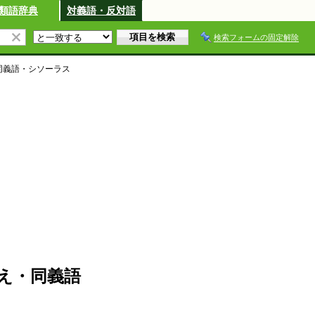
類語辞典
対義語・反対語
検索フォームの固定解除
同義語・シソーラス
え・同義語