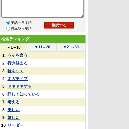
英語⇒日本語
日本語⇒英語
検索ランキング
▼
11～20
▼
21～30
▼
1～10
1
うそを言う
2
行き詰まる
3
嘘をつく
4
ネガティブ
5
ドキドキする
6
詳しく知っている
7
考える
8
美しい
9
嬉しい
10
リーダー