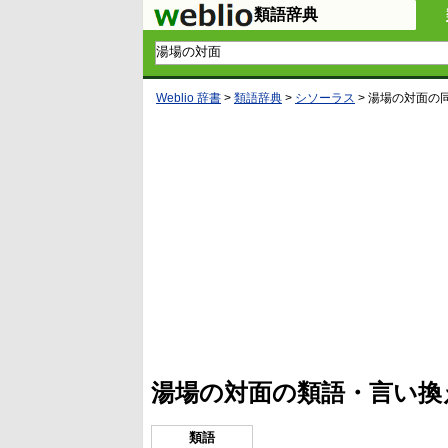
類語辞典
Weblio 辞書
>
類語辞典
>
シソーラス
>
湯場の対面
の
L
/
U
o
n
a
m
d
u
e
t
d
e
:
4
湯場の対面の類語・言い換
5
.
3
3
類語