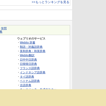
>>もっとランキングを見る
｜
学問
典
ウェブリオのサービス
・
Weblio 辞書
・
類語・対義語辞典
・
英和辞典・和英辞典
・
Weblio翻訳
・
日中中日辞典
・
日韓韓日辞典
・
フランス語辞典
・
インドネシア語辞典
・
タイ語辞典
・
ベトナム語辞典
・
古語辞典
・
キャリジェネ～生成AIスクー
ル・AIスキルでキャリアアップ～