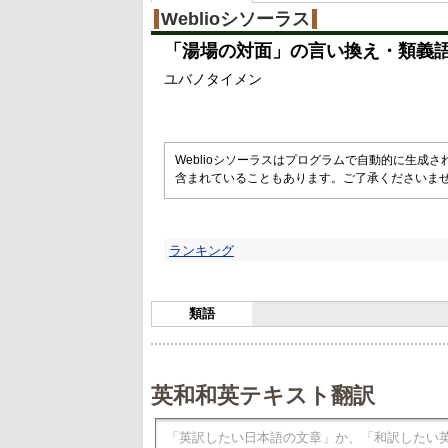
%
Weblioシソーラス
「
湯場の対面
」の言い換え・類義
ユバノタイメン
Weblioシソーラスはプログラムで自動的に生成
含まれていることもあります。ご了承くださいま
ランキング
類語
英和和英テキスト翻訳