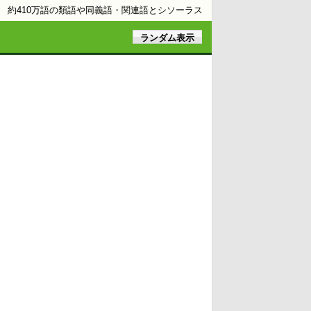
約410万語の類語や同義語・関連語とシソーラス