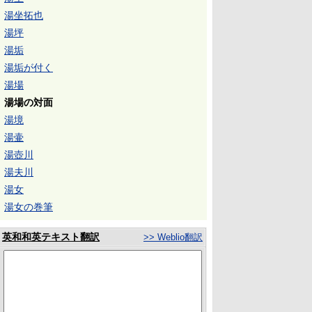
湯坐拓也
湯坪
湯垢
湯垢が付く
湯場
湯場の対面
湯境
湯壷
湯壺川
湯夫川
湯女
湯女の巻筆
英和和英テキスト翻訳
>> Weblio翻訳