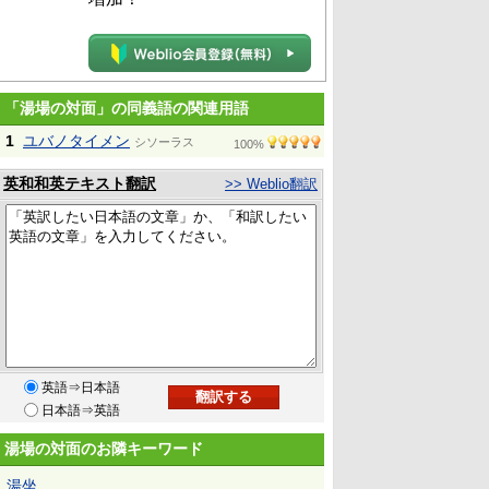
「湯場の対面」の同義語の関連用語
1
ユバノタイメン
シソーラス
100%
英和和英テキスト翻訳
>> Weblio翻訳
英語⇒日本語
日本語⇒英語
湯場の対面のお隣キーワード
湯坐