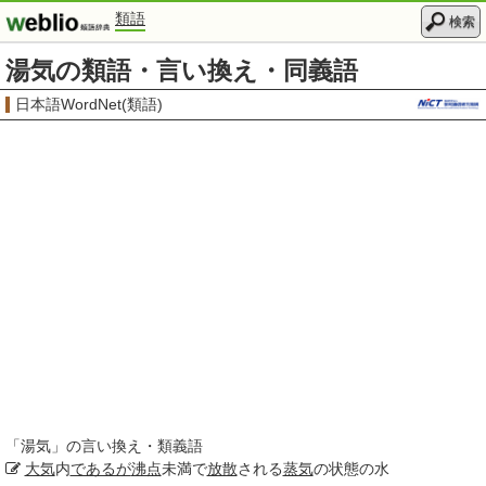
類語
検索
湯気の類語・言い換え・同義語
日本語WordNet(類語)
「
湯気
」の言い換え・類義語
大気
内
であるが
沸点
未満で
放散
される
蒸気
の状態の水