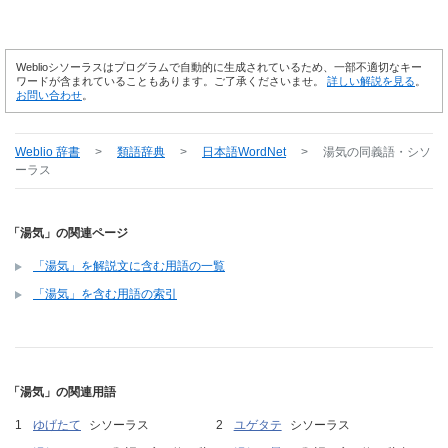
Weblioシソーラスはプログラムで自動的に生成されているため、一部不適切なキー
ワードが含まれていることもあります。ご了承くださいませ。
詳しい解説を見る
。
お問い合わせ
。
Weblio 辞書
>
類語辞典
>
日本語WordNet
>
湯気
の同義語・シソ
ーラス
「湯気」の関連ページ
「湯気」を解説文に含む用語の一覧
「湯気」を含む用語の索引
「湯気」の関連用語
ゆげたて
シソーラス
ユゲタテ
シソーラス