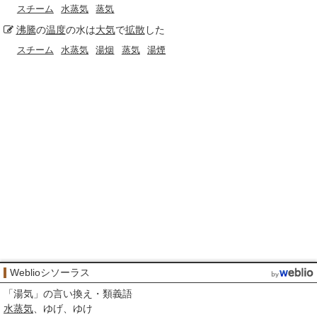
スチーム
水蒸気
蒸気
沸騰
の
温度
の水は
大気
で
拡散
した
スチーム
水蒸気
湯烟
蒸気
湯煙
Weblioシソーラス
「
湯気
」の言い換え・類義語
水蒸気
ゆげ
ゆけ