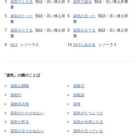
湯気でくもる
類語・言い換え辞
湯気で曇る
類語・言い換え辞書
書
湯気のたった
類語・言い換え辞
湯気の立った
類語・言い換え辞
書
書
湯気をたてる
類語・言い換え辞
湯気を立てる
類語・言い換え辞
書
書
ゆけ
シソーラス
ゆけにあがる
シソーラス
「湯気」の隣のことば
湯殿山開帳
湯殿川
湯殿行
湯殿詣
湯殿長兵衛
湯母
湯気がたちかねない
湯気がたつような
湯気が昇る
湯気が水滴になる
湯気が立ちかねない
湯気が立っている