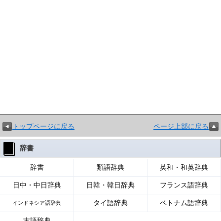
トップページに戻る
ページ上部に戻る
辞書
辞書
類語辞典
英和・和英辞典
日中・中日辞典
日韓・韓日辞典
フランス語辞典
タイ語辞典
ベトナム語辞典
インドネシア語辞典
古語辞典