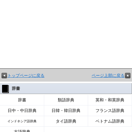
トップページに戻る
ページ上部に戻る
辞書
辞書
類語辞典
英和・和英辞典
日中・中日辞典
日韓・韓日辞典
フランス語辞典
タイ語辞典
ベトナム語辞典
インドネシア語辞典
古語辞典