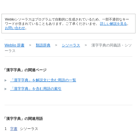
Weblioシソーラスはプログラムで自動的に生成されているため、一部不適切なキー
ワードが含まれていることもあります。ご了承くださいませ。
詳しい解説を見る
。
お問い合わせ
。
Weblio 辞書
>
類語辞典
>
シソーラス
>
漢字字典
の同義語・シソ
ーラス
「漢字字典」の関連ページ
「漢字字典」を解説文に含む用語の一覧
「漢字字典」を含む用語の索引
「漢字字典」の関連用語
字書
シソーラス