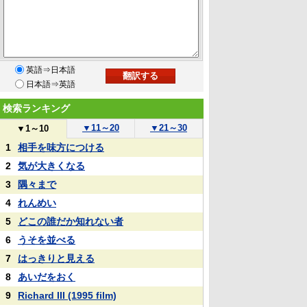
英語⇒日本語
日本語⇒英語
検索ランキング
▼
11～20
▼
21～30
▼
1～10
1
相手を味方につける
2
気が大きくなる
3
隅々まで
4
れんめい
5
どこの誰だか知れない者
6
うそを並べる
7
はっきりと見える
8
あいだをおく
9
Richard III (1995 film)