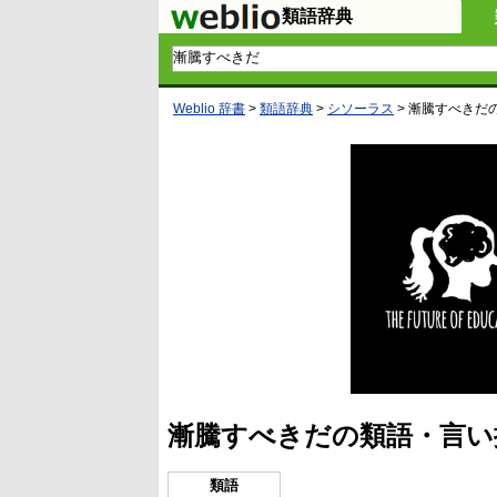
類語辞典
Weblio 辞書
>
類語辞典
>
シソーラス
>
漸騰すべきだ
漸騰すべきだの類語・言い
類語