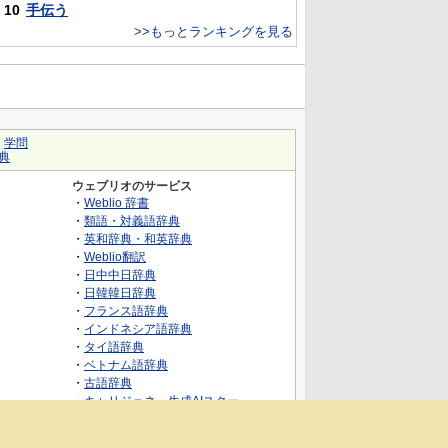
10
手伝う
>>もっとランキングを見る
｜
学問
典
ウェブリオのサービス
・
Weblio 辞書
・
類語・対義語辞典
・
英和辞典・和英辞典
・
Weblio翻訳
・
日中中日辞典
・
日韓韓日辞典
・
フランス語辞典
・
インドネシア語辞典
・
タイ語辞典
・
ベトナム語辞典
・
古語辞典
・
キャリジェネ～生成AIスクー
ル・AIスキルでキャリアアップ～