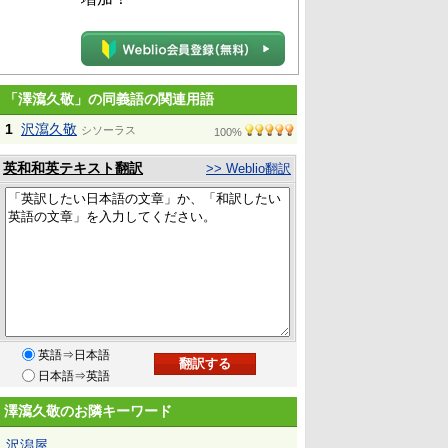
「澤瀉久敬」の同義語の関連用語
1
沢瀉久敬
シソーラス
100%
英和和英テキスト翻訳
>> Weblio翻訳
英語⇒日本語
日本語⇒英語
澤瀉久敬のお隣キーワード
沢潟屋