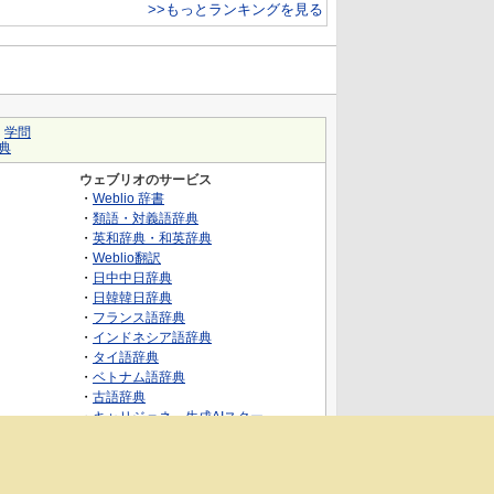
>>もっとランキングを見る
｜
学問
典
ウェブリオのサービス
・
Weblio 辞書
・
類語・対義語辞典
・
英和辞典・和英辞典
・
Weblio翻訳
・
日中中日辞典
・
日韓韓日辞典
・
フランス語辞典
・
インドネシア語辞典
・
タイ語辞典
・
ベトナム語辞典
・
古語辞典
・
キャリジェネ～生成AIスクー
ル・AIスキルでキャリアアップ～