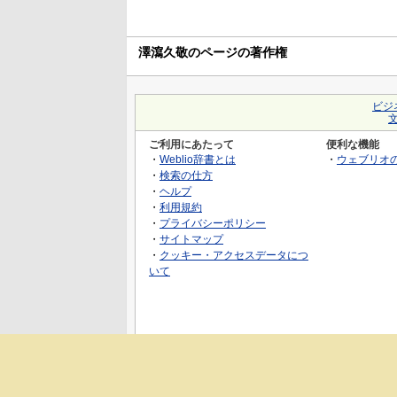
澤瀉久敬のページの著作権
ビジ
ご利用にあたって
便利な機能
・
Weblio辞書とは
・
ウェブリオ
・
検索の仕方
・
ヘルプ
・
利用規約
・
プライバシーポリシー
・
サイトマップ
・
クッキー・アクセスデータにつ
いて