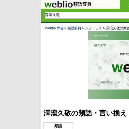
類語辞典
Weblio 辞書
>
類語辞典
>
シソーラス
>
澤瀉久敬
の同
澤瀉久敬の類語・言い換え
類語