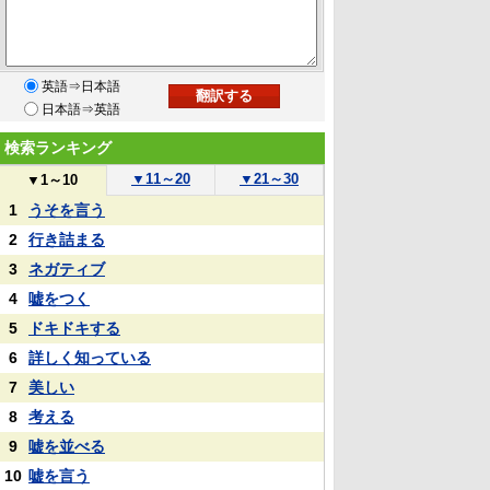
英語⇒日本語
日本語⇒英語
検索ランキング
▼
11～20
▼
21～30
▼
1～10
1
うそを言う
2
行き詰まる
3
ネガティブ
4
嘘をつく
5
ドキドキする
6
詳しく知っている
7
美しい
8
考える
9
嘘を並べる
10
嘘を言う