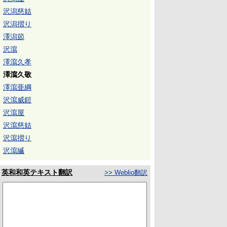
沢潟慈姑
沢潟摺り
澤潟節
沢瀉
澤瀉久孝
澤瀉久敬
澤瀉亜綱
沢瀉威鎧
沢瀉屋
沢瀉慈姑
沢瀉摺り
沢瀉縅
英和和英テキスト翻訳
>> Weblio翻訳