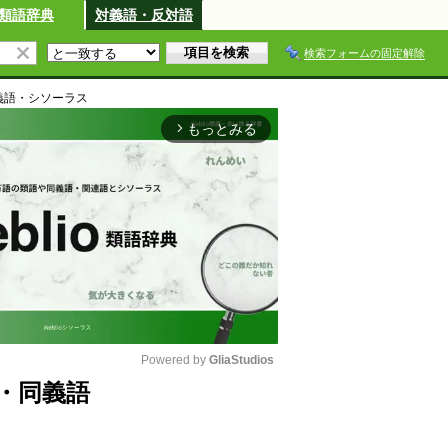
類語辞典
対義語・反対語
検索フォームの固定解除
義語・シソーラス
もっとみる
arrow_forward_ios
Powered by 
GliaStudios
・同義語
M
u