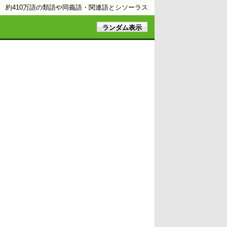
約410万語の類語や同義語・関連語とシソーラス