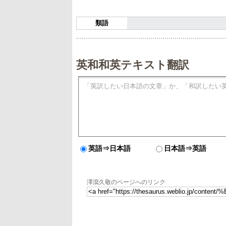
類語
英和和英テキスト翻訳
英語⇒日本語
日本語⇒英語
澤瀉久敬のページへのリンク