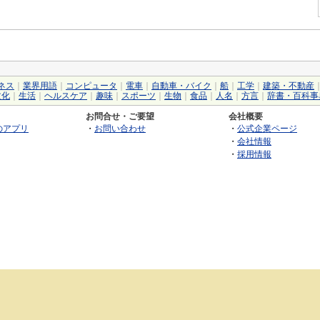
ネス
｜
業界用語
｜
コンピュータ
｜
電車
｜
自動車・バイク
｜
船
｜
工学
｜
建築・不動産
文化
｜
生活
｜
ヘルスケア
｜
趣味
｜
スポーツ
｜
生物
｜
食品
｜
人名
｜
方言
｜
辞書・百科事
お問合せ・ご要望
会社概要
のアプリ
・
お問い合わせ
・
公式企業ページ
・
会社情報
・
採用情報
©2026 GRAS Group, Inc.
RSS