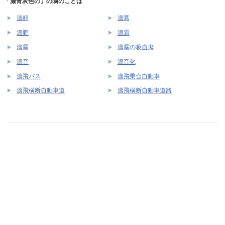
「濃青灰色の」の隣のことば
濃醇
濃醤
濃野
濃霜
濃霧
濃霧の吸血鬼
濃音
濃音化
濃飛バス
濃飛乗合自動車
濃飛横断自動車道
濃飛横断自動車道路