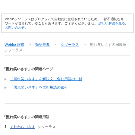
Weblioシソーラスはプログラムで自動的に生成されているため、一部不適切なキー
ワードが含まれていることもあります。ご了承くださいませ。
詳しい解説を見る
。
お問い合わせ
。
Weblio 辞書
>
類語辞典
>
シソーラス
>
照れ笑いさす
の同義語・
シソーラス
「照れ笑いさす」の関連ページ
「照れ笑いさす」を解説文に含む用語の一覧
「照れ笑いさす」を含む用語の索引
「照れ笑いさす」の関連用語
てれわらいさす
シソーラス