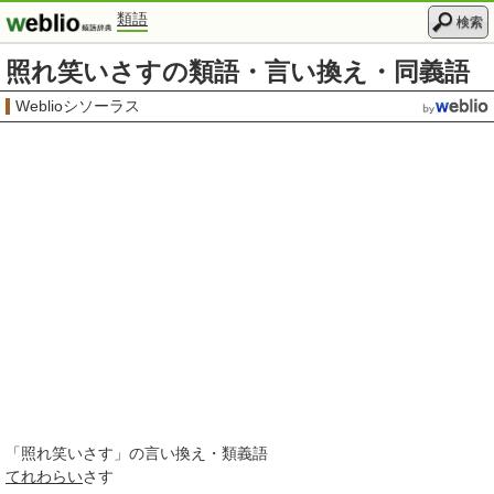
類語
検索
照れ笑いさすの類語・言い換え・同義語
Weblioシソーラス
「
照れ笑いさす
」の言い換え・類義語
てれわらい
さす