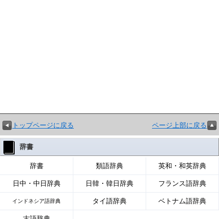
トップページに戻る
ページ上部に戻る
辞書
辞書
類語辞典
英和・和英辞典
日中・中日辞典
日韓・韓日辞典
フランス語辞典
タイ語辞典
ベトナム語辞典
インドネシア語辞典
古語辞典