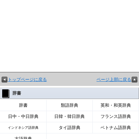
トップページに戻る
ページ上部に戻る
辞書
辞書
類語辞典
英和・和英辞典
日中・中日辞典
日韓・韓日辞典
フランス語辞典
タイ語辞典
ベトナム語辞典
インドネシア語辞典
古語辞典