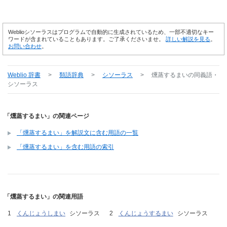
Weblioシソーラスはプログラムで自動的に生成されているため、一部不適切なキー
ワードが含まれていることもあります。ご了承くださいませ。
詳しい解説を見る
。
お問い合わせ
。
Weblio 辞書
>
類語辞典
>
シソーラス
>
燻蒸するまい
の同義語・
シソーラス
「燻蒸するまい」の関連ページ
「燻蒸するまい」を解説文に含む用語の一覧
「燻蒸するまい」を含む用語の索引
「燻蒸するまい」の関連用語
くんじょうしまい
シソーラス
くんじょうするまい
シソーラス