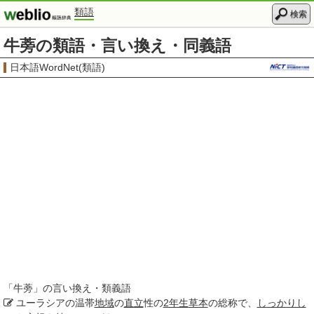
類語
検索
牛蒡の類語・言い換え・同義語
日本語WordNet(類語)
「
牛蒡
」の言い換え・類義語
ユーラシアの温帯
地域
の
直立
性の
2年生
草本
の総称で、
しっかりし