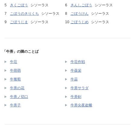
きくごぼう
シソーラス
きんしごぼう
シソーラス
こぼうのきりくち
シソーラス
ごぼうけん
シソーラス
ごぼうじま
シソーラス
ごぼうじめ
シソーラス
「牛蒡」の隣のことば
牛荘
牛荘作戦
牛萌萌
牛葆栄
牛葡萄
牛蒜
牛蒡の花
牛蒡サラダ
牛蒡ノ切口
牛蒡剣
牛蒡子
牛蒡尖夜盗蛾