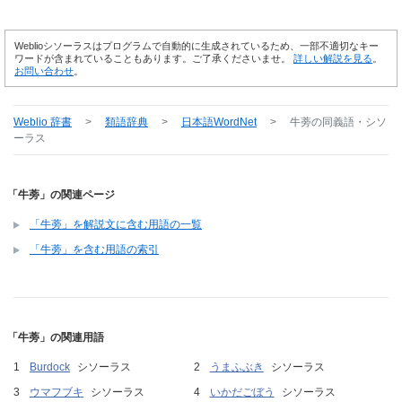
Weblioシソーラスはプログラムで自動的に生成されているため、一部不適切なキー
ワードが含まれていることもあります。ご了承くださいませ。
詳しい解説を見る
。
お問い合わせ
。
Weblio 辞書
>
類語辞典
>
日本語WordNet
>
牛蒡
の同義語・シソ
ーラス
「牛蒡」の関連ページ
「牛蒡」を解説文に含む用語の一覧
「牛蒡」を含む用語の索引
「牛蒡」の関連用語
Burdock
シソーラス
うまふぶき
シソーラス
ウマフブキ
シソーラス
いかだごぼう
シソーラス