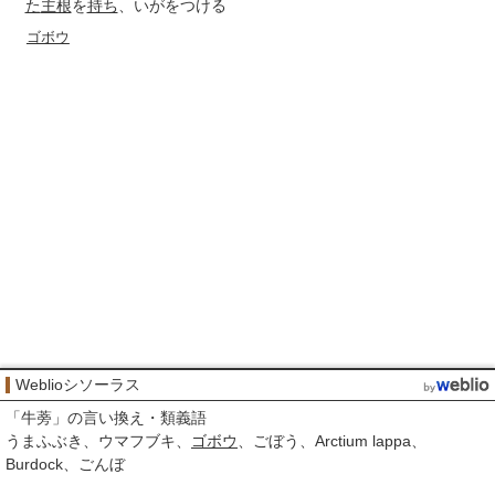
た
主根
を
持ち
、いがをつける
ゴボウ
Weblioシソーラス
「
牛蒡
」の言い換え・類義語
うまふぶき
ウマフブキ
ゴボウ
ごぼう
Arctium lappa
Burdock
ごんぼ