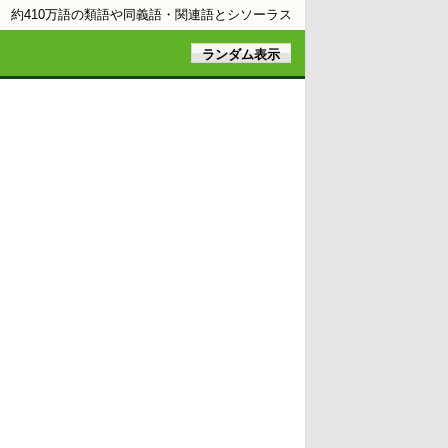
約410万語の類語や同義語・関連語とシソーラス