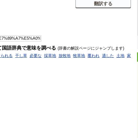
て国語辞典で意味を調べる
(辞書の解説ページにジャンプします)
てられる
干し草
必要な
採草地
放牧地
牧草地
覆われ
適した
土地
家