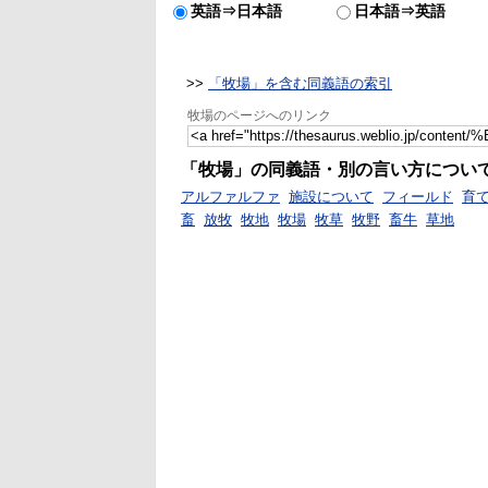
英語⇒日本語
日本語⇒英語
>>
「牧場」を含む同義語の索引
牧場のページへのリンク
「牧場」の同義語・別の言い方につい
アルファルファ
施設について
フィールド
育
畜
放牧
牧地
牧場
牧草
牧野
畜牛
草地