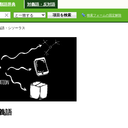
類語辞典
対義語・反対語
検索フォームの固定解除
義語・シソーラス
義語