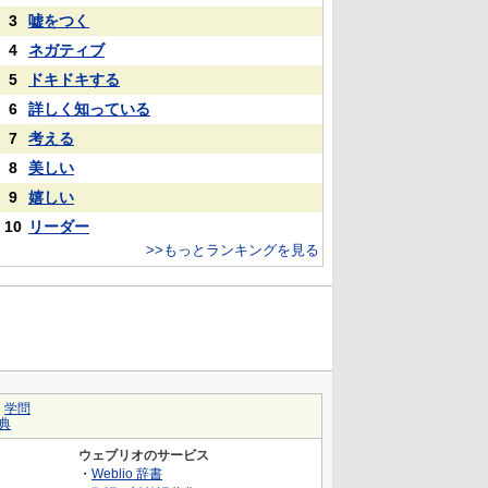
3
嘘をつく
4
ネガティブ
5
ドキドキする
6
詳しく知っている
7
考える
8
美しい
9
嬉しい
10
リーダー
>>もっとランキングを見る
｜
学問
典
ウェブリオのサービス
・
Weblio 辞書