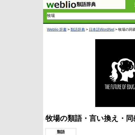
類語辞典
Weblio 辞書
>
類語辞典
>
日本語WordNet
>
牧場
の同
牧場の類語・言い換え・同
類語