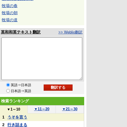
牧場の春
牧場の朝
牧場の道
英和和英テキスト翻訳
>> Weblio翻訳
英語⇒日本語
日本語⇒英語
検索ランキング
▼
11～20
▼
21～30
▼
1～10
1
うそを言う
2
行き詰まる