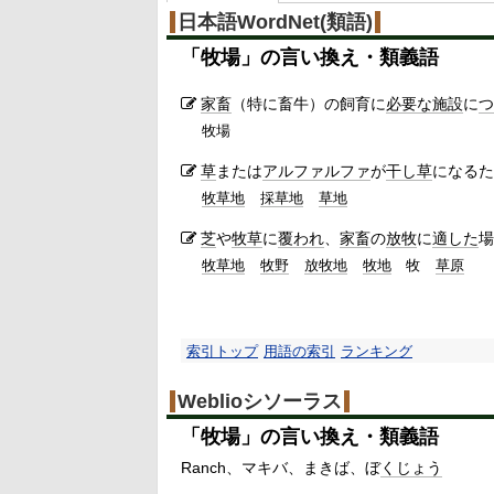
日本語WordNet(類語)
「
牧場
」の言い換え・類義語
家畜
（特に畜牛）の飼育に
必要な
施設
に
つ
牧場
草
または
アルファルファ
が
干し草
になるた
牧草地
採草地
草地
芝
や
牧草
に
覆われ
、
家畜
の
放牧
に
適した
場
牧草地
牧野
放牧地
牧地
牧
草原
索引トップ
用語の索引
ランキング
Weblioシソーラス
「
牧場
」の言い換え・類義語
Ranch
マキバ
まきば
ぼ
くじょう