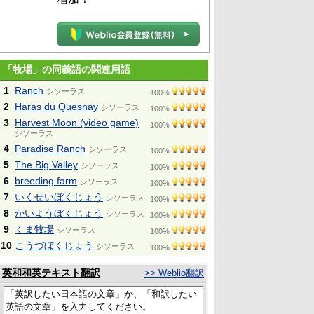
「牧場」の同義語の関連用語
1
Ranch
シソーラス
100%
2
Haras du Quesnay
シソーラス
100%
3
Harvest Moon (video game)
100%
シソーラス
4
Paradise Ranch
シソーラス
100%
5
The Big Valley
シソーラス
100%
6
breeding farm
シソーラス
100%
7
いくせいぼくじょう
シソーラス
100%
8
かいようぼくじょう
シソーラス
100%
9
くま牧場
シソーラス
100%
10
こうづぼくじょう
シソーラス
100%
英和和英テキスト翻訳
>> Weblio翻訳