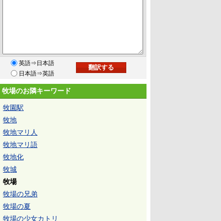
英語⇒日本語
日本語⇒英語
牧場のお隣キーワード
牧園駅
牧地
牧地マリ人
牧地マリ語
牧地化
牧城
牧場
牧場の兄弟
牧場の夏
牧場の少女カトリ