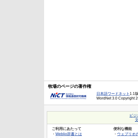
牧場のページの著作権
日本語ワードネット
1.1
WordNet 3.0 Copyright 20
ビジ
ご利用にあたって
便利な機能
・
Weblio辞書とは
・
ウェブリオ