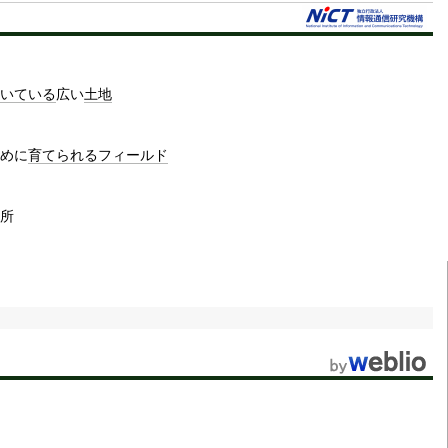
いている
広い
土地
めに
育てられる
フィールド
所