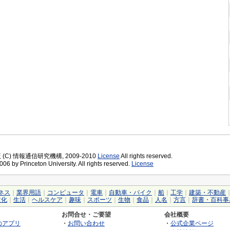
版 (C) 情報通信研究機構, 2009-2010
License
All rights reserved.
06 by Princeton University. All rights reserved.
License
ネス
｜
業界用語
｜
コンピュータ
｜
電車
｜
自動車・バイク
｜
船
｜
工学
｜
建築・不動産
文化
｜
生活
｜
ヘルスケア
｜
趣味
｜
スポーツ
｜
生物
｜
食品
｜
人名
｜
方言
｜
辞書・百科事
お問合せ・ご要望
会社概要
のアプリ
・
お問い合わせ
・
公式企業ページ