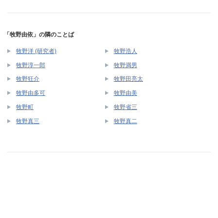
「牧野由依」の隣のことば
牧野洋 (研究者)
牧野浩人
牧野淳一郎
牧野満男
牧野狂介
牧野田亮太
牧野由多可
牧野由美
牧野町
牧野省三
牧野真三
牧野真二