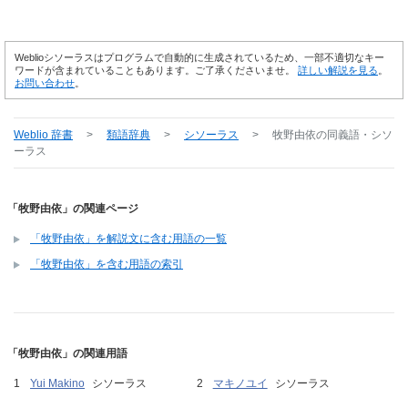
Weblioシソーラスはプログラムで自動的に生成されているため、一部不適切なキー
ワードが含まれていることもあります。ご了承くださいませ。
詳しい解説を見る
。
お問い合わせ
。
Weblio 辞書
>
類語辞典
>
シソーラス
>
牧野由依
の同義語・シソ
ーラス
「牧野由依」の関連ページ
「牧野由依」を解説文に含む用語の一覧
「牧野由依」を含む用語の索引
「牧野由依」の関連用語
Yui Makino
シソーラス
マキノユイ
シソーラス