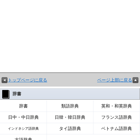
トップページに戻る
ページ上部に戻る
辞書
辞書
類語辞典
英和・和英辞典
日中・中日辞典
日韓・韓日辞典
フランス語辞典
タイ語辞典
ベトナム語辞典
インドネシア語辞典
古語辞典