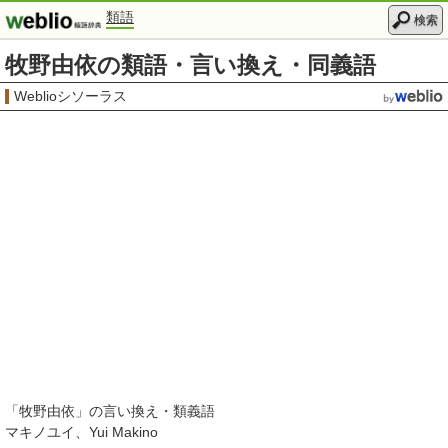
類語
検索
牧野由依の類語・言い換え・同義語
Weblioシソーラス
「
牧野由依
」の言い換え・類義語
マキノユイ
Yui Makino