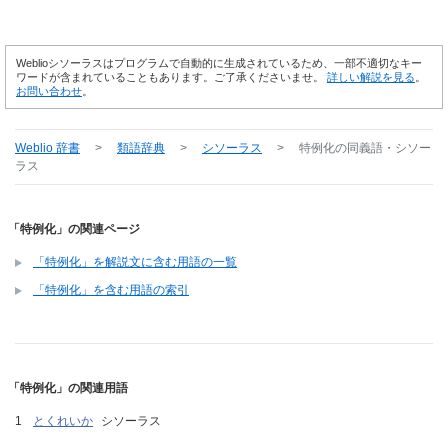
Weblioシソーラスはプログラムで自動的に生成されているため、一部不適切なキー
ワードが含まれていることもあります。ご了承くださいませ。
詳しい解説を見る
。
お問い合わせ
。
Weblio 辞書
>
類語辞典
>
シソーラス
>
特例化
の同義語・シソー
ラス
「特例化」の関連ページ
「特例化」を解説文に含む用語の一覧
「特例化」を含む用語の索引
「特例化」の関連用語
とくれいか
シソーラス