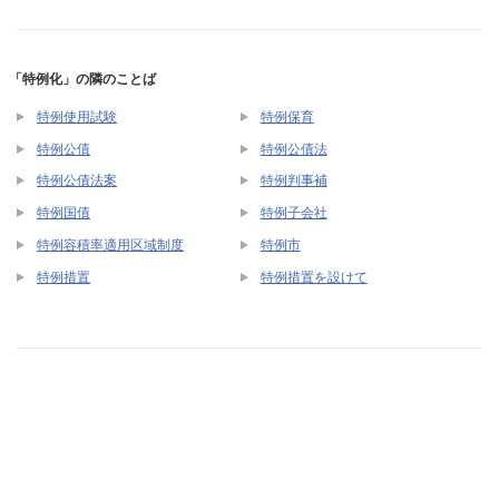
「特例化」の隣のことば
特例使用試験
特例保育
特例公債
特例公債法
特例公債法案
特例判事補
特例国債
特例子会社
特例容積率適用区域制度
特例市
特例措置
特例措置を設けて