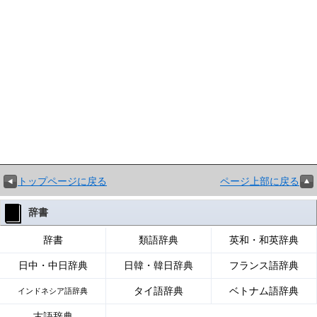
トップページに戻る
ページ上部に戻る
辞書
辞書
類語辞典
英和・和英辞典
日中・中日辞典
日韓・韓日辞典
フランス語辞典
タイ語辞典
ベトナム語辞典
インドネシア語辞典
古語辞典