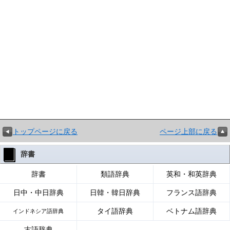
トップページに戻る
ページ上部に戻る
辞書
辞書
類語辞典
英和・和英辞典
日中・中日辞典
日韓・韓日辞典
フランス語辞典
タイ語辞典
ベトナム語辞典
インドネシア語辞典
古語辞典