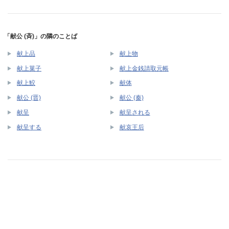
「献公 (斉)」の隣のことば
献上品
献上物
献上菓子
献上金銭請取元帳
献上鮫
献体
献公 (晋)
献公 (秦)
献呈
献呈される
献呈する
献哀王后