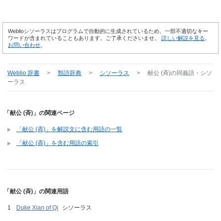
Weblioシソーラスはプログラムで自動的に生成されているため、一部不適切なキー
ワードが含まれていることもあります。ご了承くださいませ。
詳しい解説を見る
。
お問い合わせ
。
Weblio 辞書
>
類語辞典
>
シソーラス
>
献公 (斉)
の同義語・シソ
ーラス
「献公 (斉)」の関連ページ
「献公 (斉)」を解説文に含む用語の一覧
「献公 (斉)」を含む用語の索引
「献公 (斉)」の関連用語
Duke Xian of Qi
シソーラス