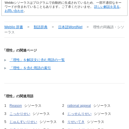
Weblioシソーラスはプログラムで自動的に生成されているため、一部不適切なキー
ワードが含まれていることもあります。ご了承くださいませ。
詳しい解説を見る
。
お問い合わせ
。
Weblio 辞書
>
類語辞典
>
日本語WordNet
>
理性
の同義語・シソ
ーラス
「理性」の関連ページ
「理性」を解説文に含む用語の一覧
「理性」を含む用語の索引
「理性」の関連用語
Reason
シソーラス
rational appeal
シソーラス
こっかりせい
シソーラス
じっせんりせい
シソーラス
じゅんすいりせい
シソーラス
りせいてき
シソーラス