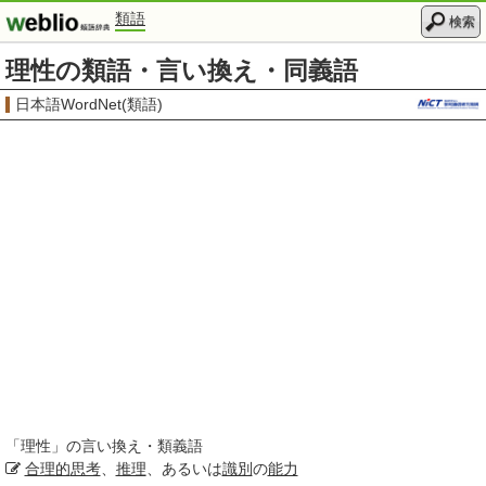
類語
検索
理性の類語・言い換え・同義語
日本語WordNet(類語)
「
理性
」の言い換え・類義語
合理的
思考
、
推理
、あるいは
識別
の
能力