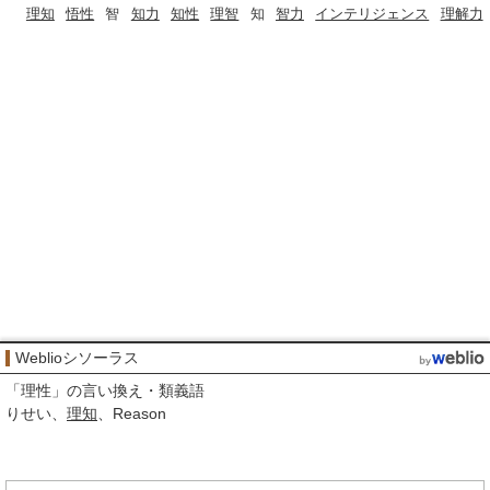
理知
悟性
智
知力
知性
理智
知
智力
インテリジェンス
理解力
Weblioシソーラス
「
理性
」の言い換え・類義語
りせい
理知
Reason