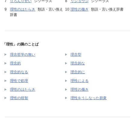
りろんりせい
シソーラス
リショウジ
シソーラス
理性のはたらき
類語・言い換え
理性の働き
類語・言い換え辞書
辞書
「理性」の隣のことば
理念哲学の無い
理念型
理念的
理念的な
理念的なる
理念的に
理性で処理
理性による
理性のはたらき
理性の働き
理性の狡智
理性をうしなった群衆