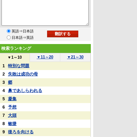
英語⇒日本語
日本語⇒英語
検索ランキング
▼
11～20
▼
21～30
▼
1～10
1
特別な問題
2
失敗は成功の母
3
郷
4
鼻であしらわれる
5
凝集
6
予想
7
大頭
8
敏捷
9
後ろを向ける