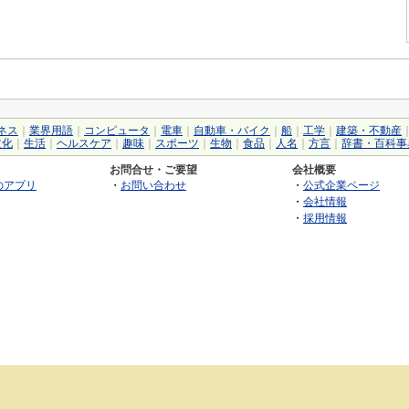
ネス
｜
業界用語
｜
コンピュータ
｜
電車
｜
自動車・バイク
｜
船
｜
工学
｜
建築・不動産
文化
｜
生活
｜
ヘルスケア
｜
趣味
｜
スポーツ
｜
生物
｜
食品
｜
人名
｜
方言
｜
辞書・百科事
お問合せ・ご要望
会社概要
のアプリ
・
お問い合わせ
・
公式企業ページ
・
会社情報
・
採用情報