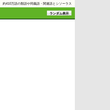
約410万語の類語や同義語・関連語とシソーラス