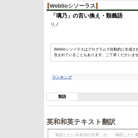
%
Weblioシソーラス
「
璃乃
」の言い換え・類義語
リノ
Weblioシソーラスはプログラムで自動的に生成
含まれていることもあります。ご了承くださいま
ランキング
類語
英和和英テキスト翻訳