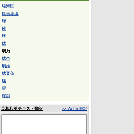
瑶海区
瑶甫恵瓊
瑾
璀
璁
璃
璃乃
璃奈
璃娃
璃寛茶
璅
璆
璆鏘
英和和英テキスト翻訳
>> Weblio翻訳