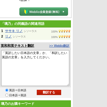
「璃乃」の同義語の関連用語
1
ササキ リノ
シソーラス
100%
2
リノ
シソーラス
100%
英和和英テキスト翻訳
>> Weblio翻訳
英語⇒日本語
日本語⇒英語
璃乃のお隣キーワード