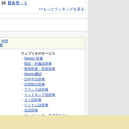
10
目を引・く
>>もっとランキングを見る
｜
学問
典
ウェブリオのサービス
・
Weblio 辞書
・
類語・対義語辞典
・
英和辞典・和英辞典
・
Weblio翻訳
・
日中中日辞典
・
日韓韓日辞典
・
フランス語辞典
・
インドネシア語辞典
・
タイ語辞典
・
ベトナム語辞典
・
古語辞典
・
キャリジェネ～生成AIスクー
ル・AIスキルでキャリアアップ～