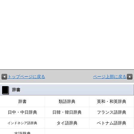
トップページに戻る
ページ上部に戻る
辞書
辞書
類語辞典
英和・和英辞典
日中・中日辞典
日韓・韓日辞典
フランス語辞典
タイ語辞典
ベトナム語辞典
インドネシア語辞典
古語辞典