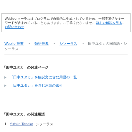
Weblioシソーラスはプログラムで自動的に生成されているため、一部不適切なキー
ワードが含まれていることもあります。ご了承くださいませ。
詳しい解説を見る
。
お問い合わせ
。
Weblio 辞書
>
類語辞典
>
シソーラス
>
田中ユタカ
の同義語・シ
ソーラス
「田中ユタカ」の関連ページ
「田中ユタカ」を解説文に含む用語の一覧
「田中ユタカ」を含む用語の索引
「田中ユタカ」の関連用語
Yutaka Tanaka
シソーラス