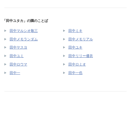
「田中ユタカ」の隣のことば
田中マルシオ敬三
田中ミキ
田中メモランダム
田中メモリアル
田中ヤスヨ
田中ユキ
田中ユミ
田中リリー優衣
田中ロウマ
田中ロミオ
田中一
田中一也