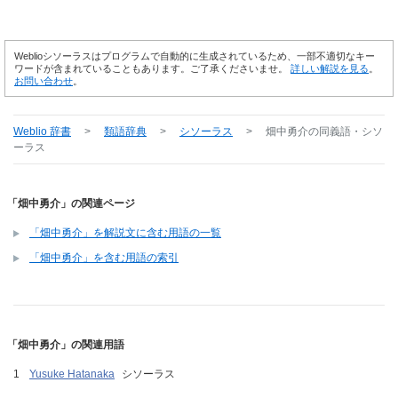
Weblioシソーラスはプログラムで自動的に生成されているため、一部不適切なキー
ワードが含まれていることもあります。ご了承くださいませ。
詳しい解説を見る
。
お問い合わせ
。
Weblio 辞書
>
類語辞典
>
シソーラス
>
畑中勇介
の同義語・シソ
ーラス
「畑中勇介」の関連ページ
「畑中勇介」を解説文に含む用語の一覧
「畑中勇介」を含む用語の索引
「畑中勇介」の関連用語
Yusuke Hatanaka
シソーラス