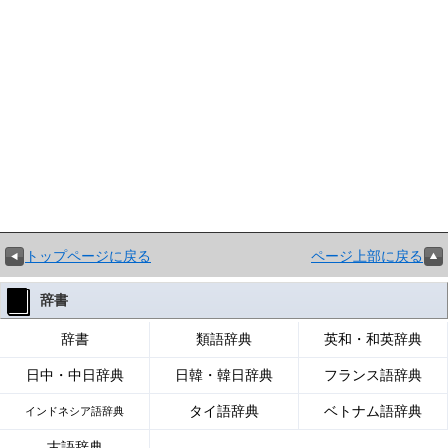
トップページに戻る
ページ上部に戻る
辞書
辞書
類語辞典
英和・和英辞典
日中・中日辞典
日韓・韓日辞典
フランス語辞典
タイ語辞典
ベトナム語辞典
インドネシア語辞典
古語辞典