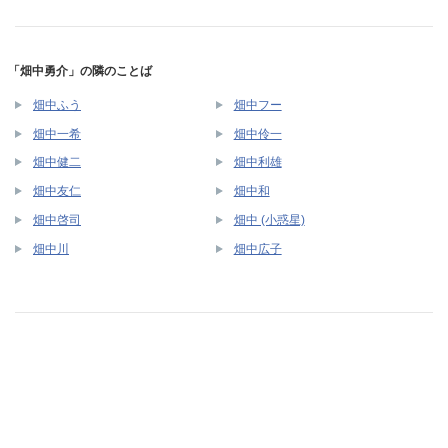
「畑中勇介」の隣のことば
畑中ふう
畑中フー
畑中一希
畑中伶一
畑中健二
畑中利雄
畑中友仁
畑中和
畑中啓司
畑中 (小惑星)
畑中川
畑中広子