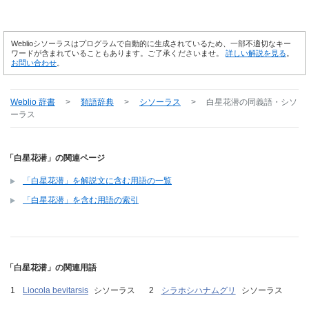
Weblioシソーラスはプログラムで自動的に生成されているため、一部不適切なキー
ワードが含まれていることもあります。ご了承くださいませ。
詳しい解説を見る
。
お問い合わせ
。
Weblio 辞書
>
類語辞典
>
シソーラス
>
白星花潜
の同義語・シソ
ーラス
「白星花潜」の関連ページ
「白星花潜」を解説文に含む用語の一覧
「白星花潜」を含む用語の索引
「白星花潜」の関連用語
Liocola bevitarsis
シソーラス
シラホシハナムグリ
シソーラス