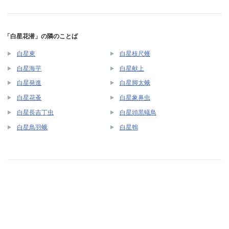
「白星花潜」の隣のことば
白星東
白星枝尺蠖
白星海芋
白星献上
白星発進
白星脚太蛾
白星花蚤
白星象鼻虫
白星長吉丁虫
白星頭黒蟻鳥
白星鳥羽蛾
白星鵯