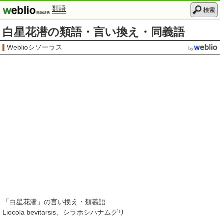
類語
検索
白星花潜の類語・言い換え・同義語
Weblioシソーラス
「
白星花潜
」の言い換え・類義語
Liocola bevitarsis
シラホシハナムグリ