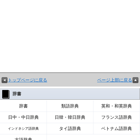
トップページに戻る
ページ上部に戻る
辞書
辞書
類語辞典
英和・和英辞典
日中・中日辞典
日韓・韓日辞典
フランス語辞典
タイ語辞典
ベトナム語辞典
インドネシア語辞典
古語辞典