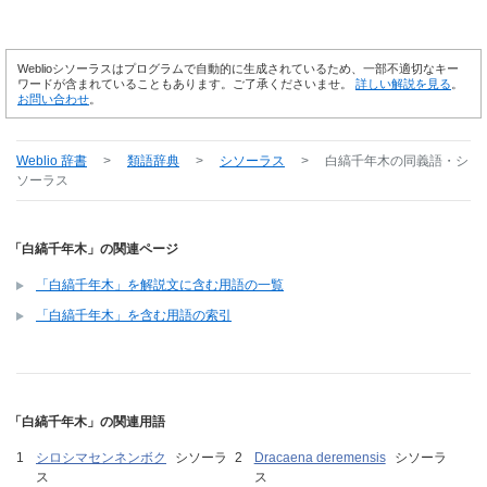
Weblioシソーラスはプログラムで自動的に生成されているため、一部不適切なキー
ワードが含まれていることもあります。ご了承くださいませ。
詳しい解説を見る
。
お問い合わせ
。
Weblio 辞書
>
類語辞典
>
シソーラス
>
白縞千年木
の同義語・シ
ソーラス
「白縞千年木」の関連ページ
「白縞千年木」を解説文に含む用語の一覧
「白縞千年木」を含む用語の索引
「白縞千年木」の関連用語
シロシマセンネンボク
シソーラ
Dracaena deremensis
シソーラ
ス
ス