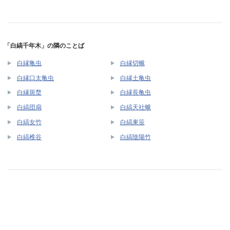
「白縞千年木」の隣のことば
白縁亀虫
白縁切蛾
白縁口太亀虫
白縁土亀虫
白縁斑蝥
白縁長亀虫
白縞団扇
白縞天社蛾
白縞女竹
白縞東笹
白縞椎谷
白縞陰陽竹