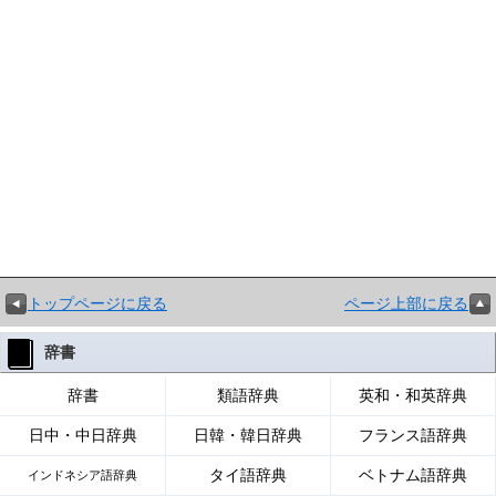
トップページに戻る
ページ上部に戻る
辞書
辞書
類語辞典
英和・和英辞典
日中・中日辞典
日韓・韓日辞典
フランス語辞典
タイ語辞典
ベトナム語辞典
インドネシア語辞典