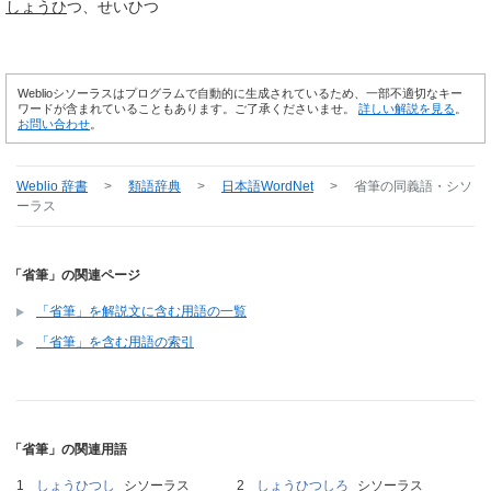
しょうひ
つ
せいひつ
Weblioシソーラスはプログラムで自動的に生成されているため、一部不適切なキー
ワードが含まれていることもあります。ご了承くださいませ。
詳しい解説を見る
。
お問い合わせ
。
Weblio 辞書
>
類語辞典
>
日本語WordNet
>
省筆
の同義語・シソ
ーラス
「省筆」の関連ページ
「省筆」を解説文に含む用語の一覧
「省筆」を含む用語の索引
「省筆」の関連用語
しょうひつし
シソーラス
しょうひつしろ
シソーラス