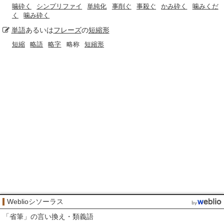
噛砕く
シンプリファイ
単純化
事削ぐ
事殺ぐ
かみ砕く
噛みくだ
く
噛み砕く
単語
あるいは
フレーズ
の
短縮形
短縮
略語
略字
略称
短縮形
Weblioシソーラス
「
省筆
」の言い換え・類義語