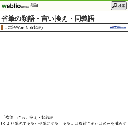
類語
検索
省筆の類語・言い換え・同義語
日本語WordNet(類語)
「
省筆
」の言い換え・類義語
より単純であるか
簡単にする
、あるいは
複雑さ
または
範囲
を減らす