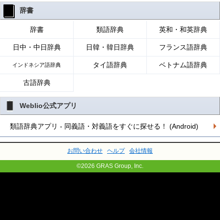
辞書
辞書
類語辞典
英和・和英辞典
日中・中日辞典
日韓・韓日辞典
フランス語辞典
タイ語辞典
ベトナム語辞典
インドネシア語辞典
古語辞典
Weblio公式アプリ
類語辞典アプリ - 同義語・対義語をすぐに探せる！ (Android)
お問い合わせ
ヘルプ
会社情報
©2026 GRAS Group, Inc.