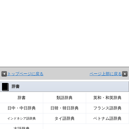
トップページに戻る
ページ上部に戻る
辞書
辞書
類語辞典
英和・和英辞典
日中・中日辞典
日韓・韓日辞典
フランス語辞典
タイ語辞典
ベトナム語辞典
インドネシア語辞典
古語辞典