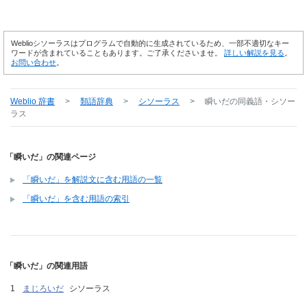
Weblioシソーラスはプログラムで自動的に生成されているため、一部不適切なキー
ワードが含まれていることもあります。ご了承くださいませ。
詳しい解説を見る
。
お問い合わせ
。
Weblio 辞書
>
類語辞典
>
シソーラス
>
瞬いだ
の同義語・シソー
ラス
「瞬いだ」の関連ページ
「瞬いだ」を解説文に含む用語の一覧
「瞬いだ」を含む用語の索引
「瞬いだ」の関連用語
まじろいだ
シソーラス