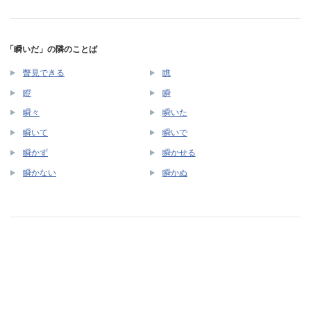
「瞬いだ」の隣のことば
瞥見できる
瞧
瞪
瞬
瞬々
瞬いた
瞬いて
瞬いで
瞬かず
瞬かせる
瞬かない
瞬かぬ