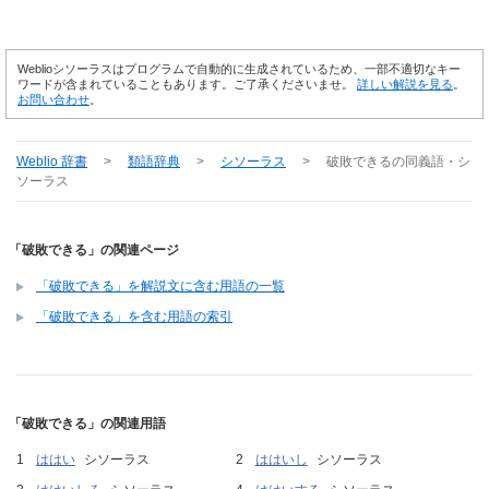
Weblioシソーラスはプログラムで自動的に生成されているため、一部不適切なキー
ワードが含まれていることもあります。ご了承くださいませ。
詳しい解説を見る
。
お問い合わせ
。
Weblio 辞書
>
類語辞典
>
シソーラス
>
破敗できる
の同義語・シ
ソーラス
「破敗できる」の関連ページ
「破敗できる」を解説文に含む用語の一覧
「破敗できる」を含む用語の索引
「破敗できる」の関連用語
ははい
シソーラス
ははいし
シソーラス