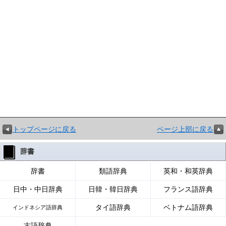
トップページに戻る
ページ上部に戻る
辞書
辞書
類語辞典
英和・和英辞典
日中・中日辞典
日韓・韓日辞典
フランス語辞典
タイ語辞典
ベトナム語辞典
インドネシア語辞典
古語辞典