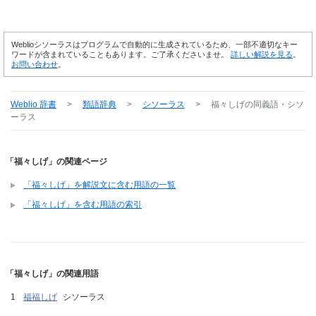
Weblioシソーラスはプログラムで自動的に生成されているため、一部不適切なキー
ワードが含まれていることもあります。ご了承くださいませ。
詳しい解説を見る
。
お問い合わせ
。
Weblio 辞書
>
類語辞典
>
シソーラス
>
福々しげ
の同義語・シソ
ーラス
「福々しげ」の関連ページ
「福々しげ」を解説文に含む用語の一覧
「福々しげ」を含む用語の索引
「福々しげ」の関連用語
福福しげ
シソーラス