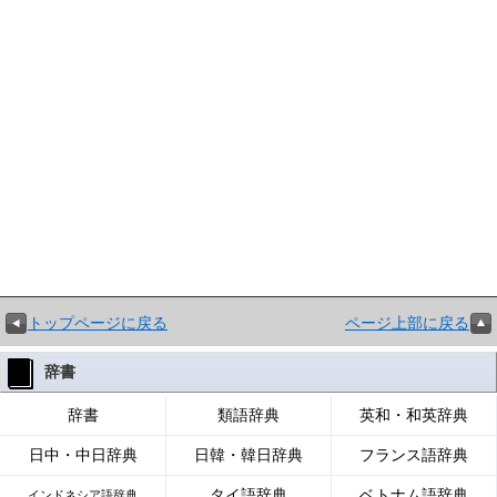
トップページに戻る
ページ上部に戻る
辞書
辞書
類語辞典
英和・和英辞典
日中・中日辞典
日韓・韓日辞典
フランス語辞典
タイ語辞典
ベトナム語辞典
インドネシア語辞典