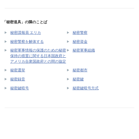
「秘密道具」の隣のことば
秘密諜報員 エリカ
秘密警察
秘密警察を解体する
秘密資金
秘密軍事情報の保護のための秘密
秘密軍事組織
保持の措置に関する日本国政府と
アメリカ合衆国政府との間の協定
秘密選挙
秘密都市
秘密録音
秘密鍵
秘密鍵暗号
秘密鍵暗号方式