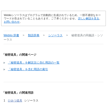
Weblioシソーラスはプログラムで自動的に生成されているため、一部不適切なキー
ワードが含まれていることもあります。ご了承くださいませ。
詳しい解説を見る
。
お問い合わせ
。
Weblio 辞書
>
類語辞典
>
シソーラス
>
秘密道具
の同義語・シソ
ーラス
「秘密道具」の関連ページ
「秘密道具」を解説文に含む用語の一覧
「秘密道具」を含む用語の索引
「秘密道具」の関連用語
ひみつ道具
シソーラス