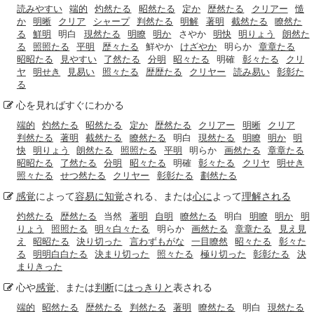
読みやすい
端的
灼然たる
昭然たる
定か
歴然たる
クリアー
慥
か
明晰
クリア
シャープ
判然たる
明解
著明
截然たる
瞭然た
る
鮮明
明白
現然たる
明瞭
明か
さやか
明快
明りょう
朗然た
る
照照たる
平明
歴々たる
鮮やか
けざやか
明らか
章章たる
昭昭たる
見やすい
了然たる
分明
昭々たる
明確
彰々たる
クリ
ヤ
明せき
見易い
照々たる
歴歴たる
クリヤー
読み易い
彰彰た
る
心を見ればすぐにわかる
端的
灼然たる
昭然たる
定か
歴然たる
クリアー
明晰
クリア
判然たる
著明
截然たる
瞭然たる
明白
現然たる
明瞭
明か
明
快
明りょう
朗然たる
照照たる
平明
明らか
画然たる
章章たる
昭昭たる
了然たる
分明
昭々たる
明確
彰々たる
クリヤ
明せき
照々たる
せつ然たる
クリヤー
彰彰たる
劃然たる
感覚
によって
容易に
知覚
される、または
心に
よって
理解される
灼然たる
歴然たる
当然
著明
自明
瞭然たる
明白
明瞭
明か
明
りょう
照照たる
明々白々たる
明らか
画然たる
章章たる
見え見
え
昭昭たる
決り切った
言わずもがな
一目瞭然
昭々たる
彰々た
る
明明白白たる
決まり切った
照々たる
極り切った
彰彰たる
決
まりきった
心や
感覚
、または
判断
に
はっきりと
表される
端的
昭然たる
歴然たる
判然たる
著明
瞭然たる
明白
現然たる