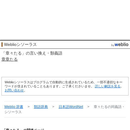
Weblioシソーラス
「
章々たる
」の言い換え・類義語
章章たる
Weblioシソーラスはプログラムで自動的に生成されているため、一部不適切なキー
ワードが含まれていることもあります。ご了承くださいませ。
詳しい解説を見る
。
お問い合わせ
。
Weblio 辞書
>
類語辞典
>
日本語WordNet
>
章々たる
の同義語・
シソーラス