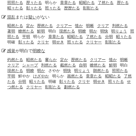
照照たる
歴々たる
明らか
章章たる
昭昭たる
了然たる
歴たる
昭々たる
彰々たる
照々たる
歴歴たる
彰彰たる
混乱
または
疑い
がない
昭然たる
定か
歴然たる
クリアー
慥か
明晰
クリア
判然たる
著明
瞭然たる
鮮明
明白
現然たる
明瞭
明か
明快
明りょう
照
照たる
平明
明らか
章章たる
昭昭たる
了然たる
分明
昭々たる
明確
彰々たる
クリヤ
明せき
照々たる
クリヤー
彰彰たる
感覚
が明白で
明瞭な
灼然たる
昭然たる
審らか
定か
歴然たる
クリアー
慥か
明晰
クリア
シャープ
判然たる
截然たる
自明
瞭然たる
鮮明
明白
現然たる
明瞭
明か
さやか
明快
明りょう
朗然たる
照照たる
平明
鮮やか
けざやか
明らか
画然たる
章章たる
昭昭たる
了然
たる
分明
昭々たる
明確
彰々たる
クリヤ
明せき
照々たる
せ
つ然たる
クリヤー
彰彰たる
劃然たる