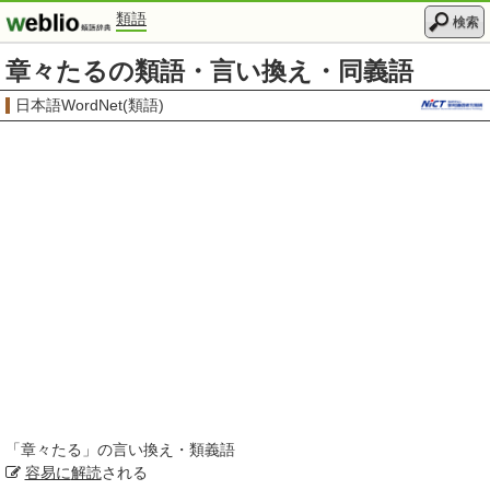
類語
検索
章々たるの類語・言い換え・同義語
日本語WordNet(類語)
「
章々たる
」の言い換え・類義語
容易に
解読
される