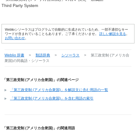
Third Party System
Weblioシソーラスはプログラムで自動的に生成されているため、一部不適切なキー
ワードが含まれていることもあります。ご了承くださいませ。
詳しい解説を見る
。
お問い合わせ
。
Weblio 辞書
>
類語辞典
>
シソーラス
>
第三政党制 (アメリカ合
衆国)
の同義語・シソーラス
「第三政党制 (アメリカ合衆国)」の関連ページ
「第三政党制 (アメリカ合衆国)」を解説文に含む用語の一覧
「第三政党制 (アメリカ合衆国)」を含む用語の索引
「第三政党制 (アメリカ合衆国)」の関連用語