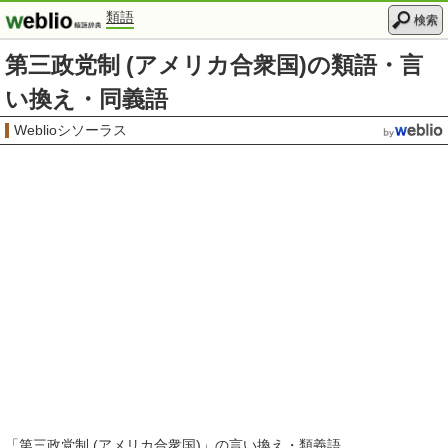
類語
検索
第三政党制 (アメリカ合衆国)の類語・言
い換え・同義語
Weblioシソーラス
「
第三政党制 (アメリカ合衆国)
」の言い換え・類義語