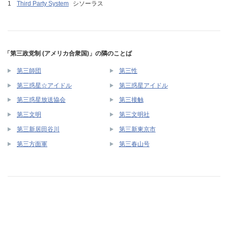
Third Party System
シソーラス
「第三政党制 (アメリカ合衆国)」の隣のことば
第三師団
第三性
第三惑星☆アイドル
第三惑星アイドル
第三惑星放送協会
第三接触
第三文明
第三文明社
第三新居田谷川
第三新東京市
第三方面軍
第三春山号