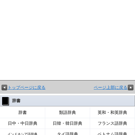
トップページに戻る
ページ上部に戻る
辞書
辞書
類語辞典
英和・和英辞典
日中・中日辞典
日韓・韓日辞典
フランス語辞典
タイ語辞典
ベトナム語辞典
インドネシア語辞典