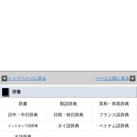
トップページに戻る
ページ上部に戻る
辞書
辞書
類語辞典
英和・和英辞典
日中・中日辞典
日韓・韓日辞典
フランス語辞典
タイ語辞典
ベトナム語辞典
インドネシア語辞典
古語辞典