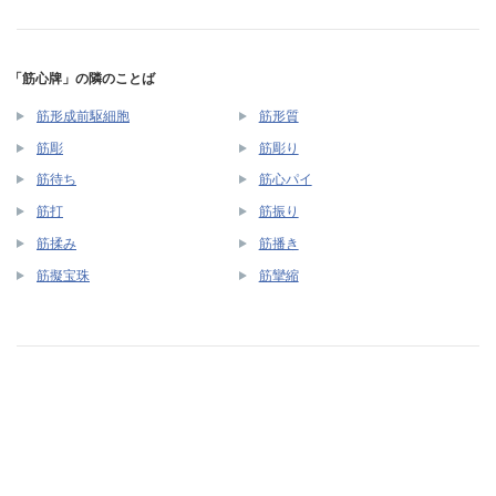
「筋心牌」の隣のことば
筋形成前駆細胞
筋形質
筋彫
筋彫り
筋待ち
筋心パイ
筋打
筋振り
筋揉み
筋播き
筋擬宝珠
筋攣縮