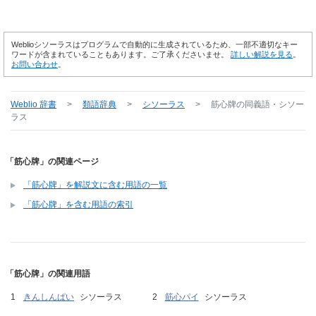
Weblioシソーラスはプログラムで自動的に生成されているため、一部不適切なキー
ワードが含まれていることもあります。ご了承くださいませ。
詳しい解説を見る
。
お問い合わせ
。
Weblio 辞書
>
類語辞典
>
シソーラス
>
筋心牌
の同義語・シソー
ラス
「筋心牌」の関連ページ
「筋心牌」を解説文に含む用語の一覧
「筋心牌」を含む用語の索引
「筋心牌」の関連用語
きんしんぱい
シソーラス
筋心パイ
シソーラス