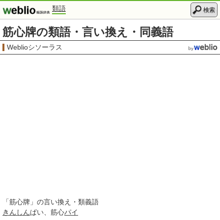
類語
検索
筋心牌の類語・言い換え・同義語
Weblioシソーラス
「
筋心牌
」の言い換え・類義語
きんしん
ぱい
筋心
パイ