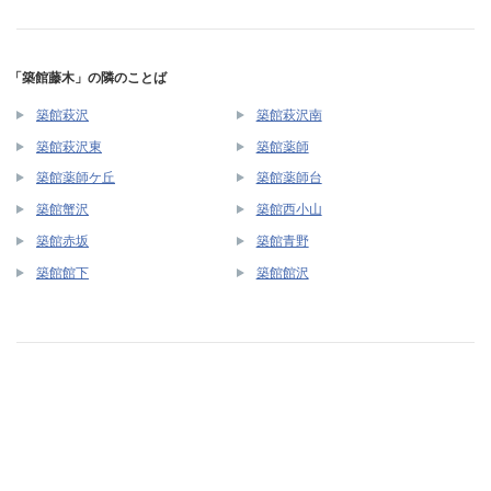
「築館藤木」の隣のことば
築館萩沢
築館萩沢南
築館萩沢東
築館薬師
築館薬師ケ丘
築館薬師台
築館蟹沢
築館西小山
築館赤坂
築館青野
築館館下
築館館沢