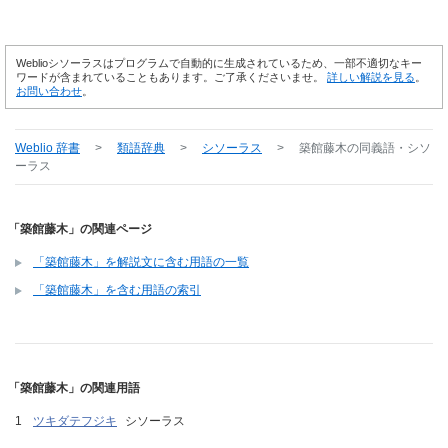
Weblioシソーラスはプログラムで自動的に生成されているため、一部不適切なキー
ワードが含まれていることもあります。ご了承くださいませ。
詳しい解説を見る
。
お問い合わせ
。
Weblio 辞書
>
類語辞典
>
シソーラス
>
築館藤木
の同義語・シソ
ーラス
「築館藤木」の関連ページ
「築館藤木」を解説文に含む用語の一覧
「築館藤木」を含む用語の索引
「築館藤木」の関連用語
ツキダテフジキ
シソーラス