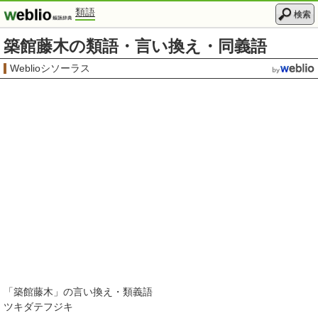
類語
検索
築館藤木の類語・言い換え・同義語
Weblioシソーラス
「
築館藤木
」の言い換え・類義語
ツキダテフジキ