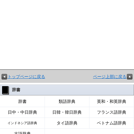
トップページに戻る
ページ上部に戻る
辞書
辞書
類語辞典
英和・和英辞典
日中・中日辞典
日韓・韓日辞典
フランス語辞典
タイ語辞典
ベトナム語辞典
インドネシア語辞典
古語辞典